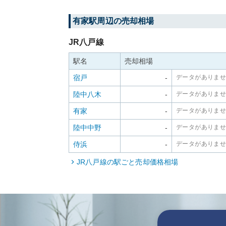
有家
駅周辺の売却相場
JR八戸線
駅名
売却相場
宿戸
-
データがありま
陸中八木
-
データがありま
有家
-
データがありま
陸中中野
-
データがありま
侍浜
-
データがありま
JR八戸線
の駅ごと売却価格相場