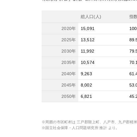
総人口(人)
指
2020
年
15,091
100
2025
年
13,512
89.
2030
年
11,992
79.
2035
年
10,574
70.
2040
年
9,263
61.
2045
年
8,002
53.
2050
年
6,821
45.
※周囲の市区町村は
三戸郡階上町、八戸市、九戸郡軽
※国立社会保障・人口問題研究所 推計 より。