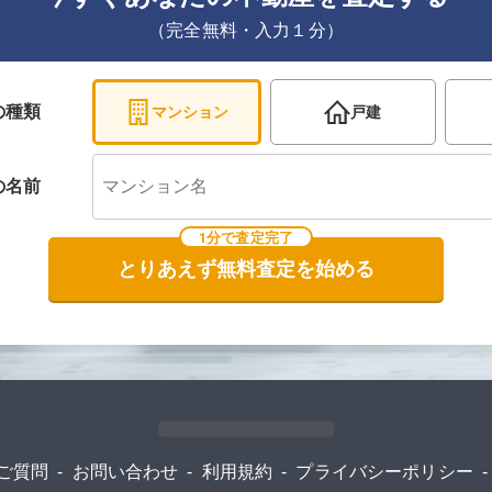
（完全無料・入力１分）
の種類
マンション
戸建
の
名前
1分で査定完了
とりあえず無料査定を始める
ご質問
-
お問い合わせ
-
利用規約
-
プライバシーポリシー
-