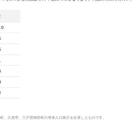
数
.0
5
5
1
4
0
2
米町、久慈市、三戸郡南部町
の将来人口推計を合算したものです。