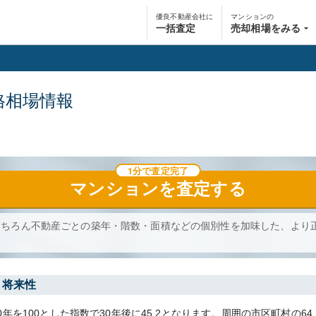
優良不動産会社に
マンションの
一括査定
売却相場をみる
格相場情報
1分で査定完了
マンション
を査定する
もちろん不動産ごとの築年・階数・面積などの個別性を加味した、より
・将来性
0
年を100とした指数で30年後に
45.2
となります。
周囲の市区町村の
64