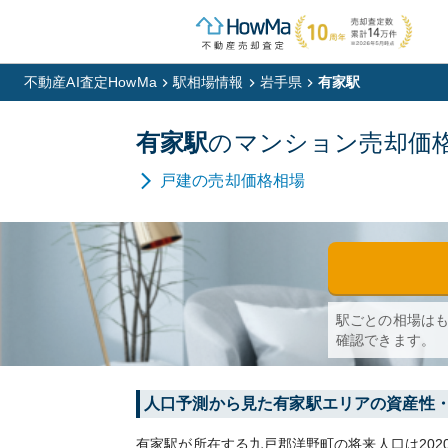
不動産AI査定HowMa
駅相場情報
岩手県
有家駅
有家
駅
の
マンション
売却価
戸建
の売却価格相場
駅ごとの相場は
確認できます。
人口予測から見た
有家
駅エリアの資産性
有家
駅が所在する
九戸郡洋野町
の将来人口は
202