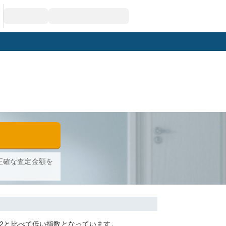
正確な査定金額を
.2
と比べて
低い
指数となっています。