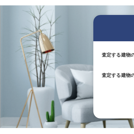
査定する建物
査定する
建物