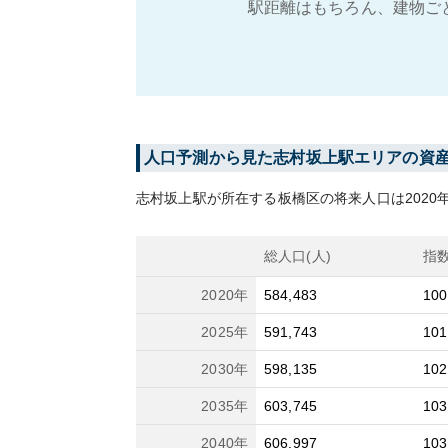
駅距離はもちろん、建物ご
人口予測から見た
志村坂上
駅エリアの資
志村坂上
駅が所在する
板橋区
の将来人口は
2020
総人口(人)
指
2020
年
584,483
100
2025
年
591,743
101
2030
年
598,135
102
2035
年
603,745
103
2040
年
606,997
103