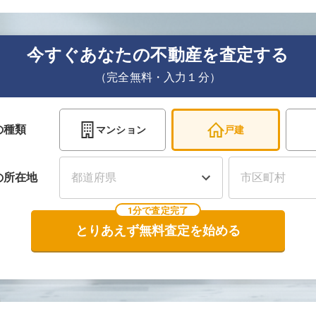
今すぐあなたの不動産を査定する
（完全無料・入力１分）
の種類
マンション
戸建
の
所在地
1分で査定完了
とりあえず無料査定を始める