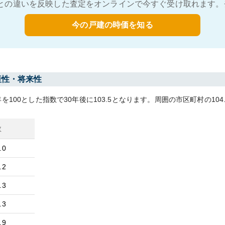
との違いを反映した査定をオンラインで今すぐ受け取れます。
今の戸建の時価を知る
産性・将来性
年を100とした指数で30年後に
103.5
となります。
周囲の市区町村の
104
数
.0
.2
.3
.3
.9