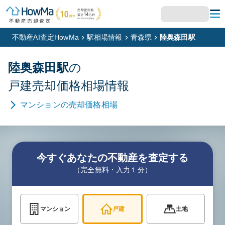
不動産AI査定HowMa
駅相場情報
青森県
陸奥森田駅
陸奥森田
駅
の
戸建
売却価格相場情報
マンション
の売却価格相場
今すぐあなたの不動産を査定する
（完全無料・入力１分）
マンション
戸建
土地