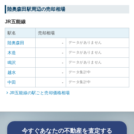
陸奥森田
駅周辺の売却相場
JR五能線
駅名
売却相場
陸奥森田
-
データがありません
木造
-
データがありません
鳴沢
-
データがありません
越水
-
データ集計中
中田
-
データ集計中
JR五能線
の駅ごと売却価格相場
今すぐあなたの不動産を査定する