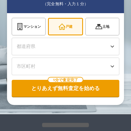
（完全無料・入力１分）
マンション
戸建
土地
1分で査定完了
とりあえず無料査定を始める