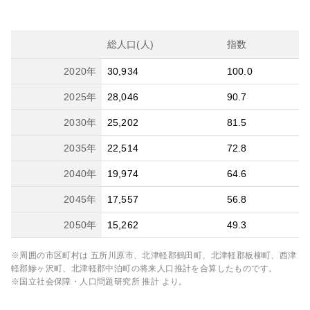
総人口(人)
指数
2020
年
30,934
100.0
2025
年
28,046
90.7
2030
年
25,202
81.5
2035
年
22,514
72.8
2040
年
19,974
64.6
2045
年
17,557
56.8
2050
年
15,262
49.3
※周囲の市区町村は
五所川原市、北津軽郡鶴田町、北津軽郡板柳町、西津
軽郡鰺ヶ沢町、北津軽郡中泊町
の将来人口推計を合算したものです。
※国立社会保障・人口問題研究所 推計 より。