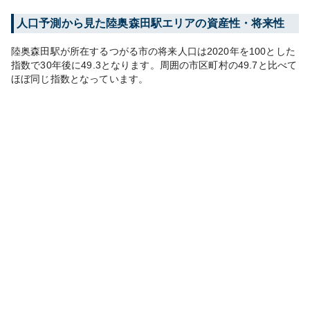
人口予測から見た
陸奥森田
駅エリアの資産性・将来性
陸奥森田
駅が所在する
つがる市
の将来人口は
2020
年を100とした
指数で30年後に
49.3
となります。
周囲の市区町村の
49.7
と比べて
ほぼ同じ
指数となっています。