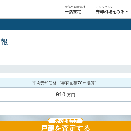
優良不動産会社に
マンションの
一括査定
売却相場をみる
情報
平均売却価格（専有面積70㎡換算）
910
万円
1分で査定完了
戸建
を査定する