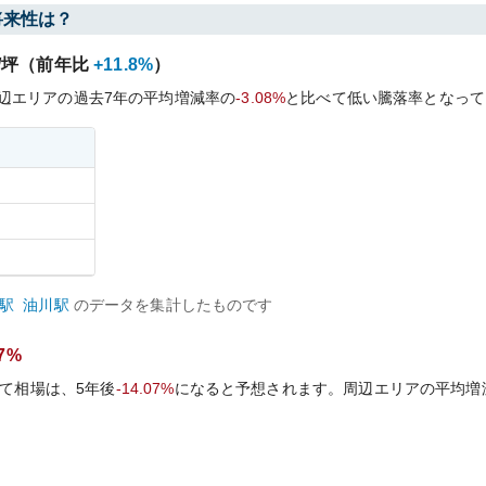
将来性は？
/坪（前年比
+11.8%
）
辺エリアの過去
7
年の平均増減率の
-3.08%
と比べて
低い
騰落率となって
駅
油川
駅
のデータを集計したものです
07%
て相場は、5年後
-14.07%
になると予想されます。周辺エリアの平均増