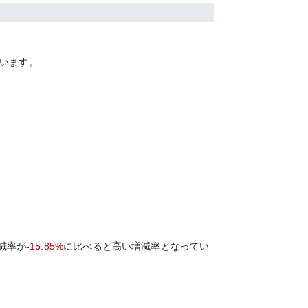
います。
減率が
-15.85%
に比べると
高い
増減率となってい