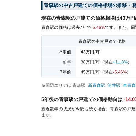
青森
駅の中古戸建ての価格相場の推移・
現在の
青森
駅の戸建ての価格相場は
43
万円
青森
駅の価格は過去
7
年で
-5.46%
です。
また、周
青森
駅の中古戸建て価格
坪単価
43
万円/坪
前年
38
万円/坪
（現在
+11.8%
）
7
年前
45
万円/坪
（現在
-5.46%
）
※周辺エリアは
青森
駅
新青森
駅
筒井
駅
東青森
5年後の
青森
駅の戸建ての価格動向は
-14.
直近数年の状況が今後も続く場合、
青森
駅の戸建
ます。