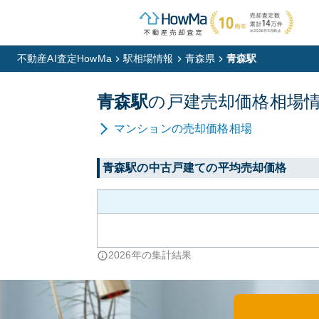
不動産AI査定HowMa
駅相場情報
青森県
青森駅
青森
駅
の
戸建
売却価格相場
マンション
の売却価格相場
青森
駅の中古戸建ての平均売却価格
2026
年の集計結果