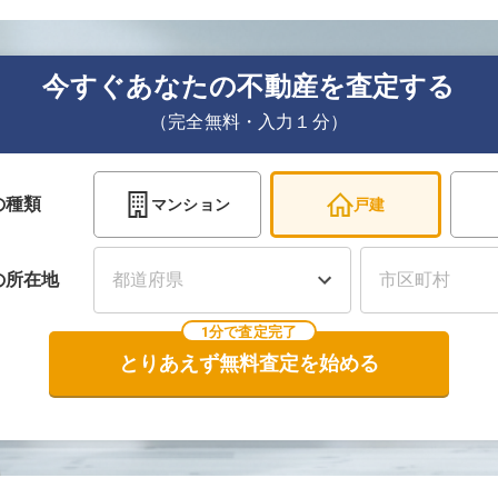
今すぐあなたの不動産を査定する
（完全無料・入力１分）
の種類
マンション
戸建
の
所在地
1分で査定完了
とりあえず無料査定を始める