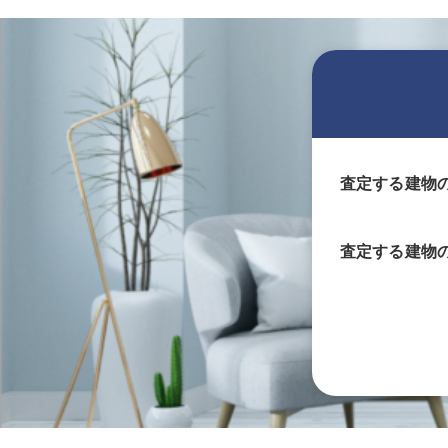
査定する建物
査定する
建物