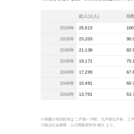
総人口(人)
指
2020
年
25,513
100
2025
年
23,203
90.
2030
年
21,138
82.
2035
年
19,171
75.
2040
年
17,299
67.
2045
年
15,491
60.
2050
年
13,701
53.
※周囲の市区町村は
二戸郡一戸町、九戸郡九戸村、三
※国立社会保障・人口問題研究所 推計 より。