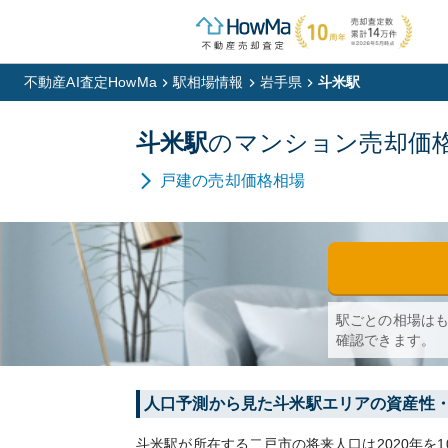
不動産AI査定HowMa
駅相場情報
岩手県
斗米駅
斗米
駅
の
マンション
売却価
戸建
の売却価格相場
駅ごとの相場は
確認できます。
人口予測から見た
斗米
駅エリアの資産性
斗米
駅が所在する
二戸市
の将来人口は
2020
年を1