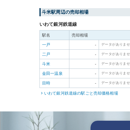
斗米
駅周辺の売却相場
いわて銀河鉄道線
駅名
売却相場
一戸
-
データがありま
二戸
-
データがありま
斗米
-
データがありま
金田一温泉
-
データがありま
目時
-
データがありま
いわて銀河鉄道線
の駅ごと売却価格相場