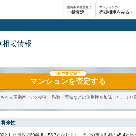
優良不動産会社に
マンションの
一括査定
売却相場をみる
格相場情報
1分で査定完了
マンション
を査定する
もちろん不動産ごとの築年・階数・面積などの個別性を加味した、より
・将来性
00とした指数で30年後に
53.7
となります。
周囲の市区町村の
45.4
と比