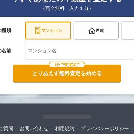
（完全無料・入力１分）
の種類
マンション
戸建
の
名前
1分で査定完了
とりあえず無料査定を始める
ご質問
-
お問い合わせ
-
利用規約
-
プライバシーポリシー
-