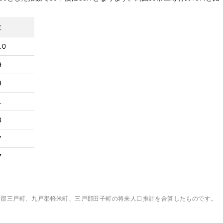
数
.0
9
9
1
8
7
7
戸郡三戸町、九戸郡軽米町、三戸郡田子町
の将来人口推計を合算したものです。