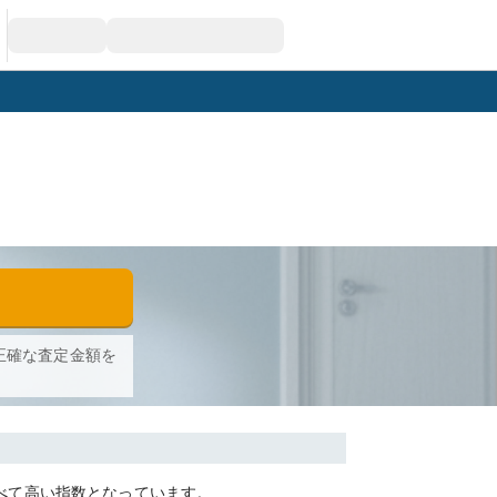
正確な査定金額を
べて
高い
指数となっています。