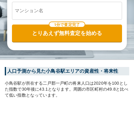
1分で査定完了
とりあえず無料査定を始める
人口予測から見た
小鳥谷
駅エリアの資産性・将来性
小鳥谷
駅が所在する
二戸郡一戸町
の将来人口は
2020
年を100とし
た指数で30年後に
43.1
となります。
周囲の市区町村の
49.8
と比べ
て
低い
指数となっています。