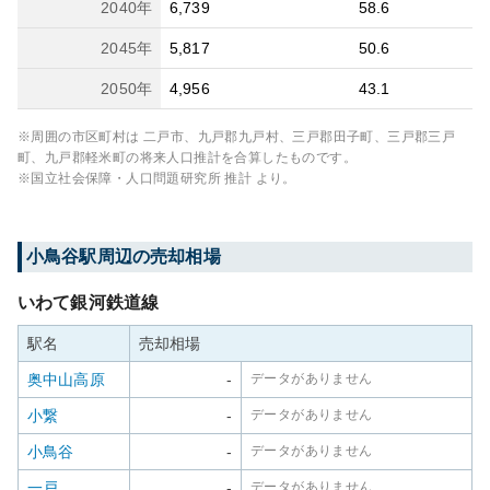
2040
年
6,739
58.6
2045
年
5,817
50.6
2050
年
4,956
43.1
※周囲の市区町村は
二戸市、九戸郡九戸村、三戸郡田子町、三戸郡三戸
町、九戸郡軽米町
の将来人口推計を合算したものです。
※国立社会保障・人口問題研究所 推計 より。
小鳥谷
駅周辺の売却相場
いわて銀河鉄道線
駅名
売却相場
奥中山高原
-
データがありません
小繋
-
データがありません
小鳥谷
-
データがありません
一戸
-
データがありません