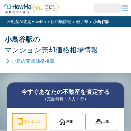
不動産AI査定HowMa
駅相場情報
岩手県
小鳥谷駅
小鳥谷
駅
の
マンション
売却価格相場情報
戸建
の売却価格相場
今すぐあなたの不動産を査定する
（完全無料・入力１分）
マンション
戸建
土地