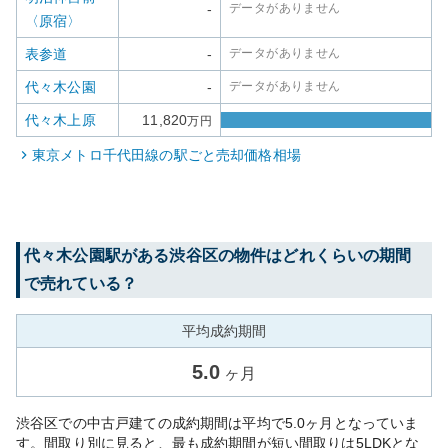
-
データがありません
〈原宿〉
表参道
-
データがありません
代々木公園
-
データがありません
代々木上原
11,820
万円
東京メトロ千代田線
の駅ごと売却価格相場
代々木公園
駅がある
渋谷区
の物件はどれくらいの期間
で売れている？
平均成約期間
5.0
ヶ月
渋谷区での中古戸建ての成約期間は平均で5.0ヶ月となっていま
す。間取り別に見ると、最も成約期間が短い間取りは5LDKとな