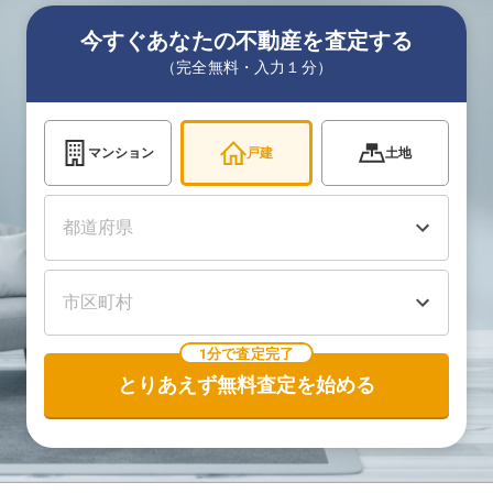
今すぐあなたの不動産を査定する
（完全無料・入力１分）
マンション
戸建
土地
1分で査定完了
とりあえず無料査定を始める