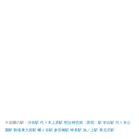
※近隣の駅：
渋谷
駅
代々木上原
駅
明治神宮前〈原宿〉
駅
初台
駅
代々木公
園
駅
駒場東大前
駅
幡ヶ谷
駅
参宮橋
駅
神泉
駅
池ノ上
駅
東北沢
駅