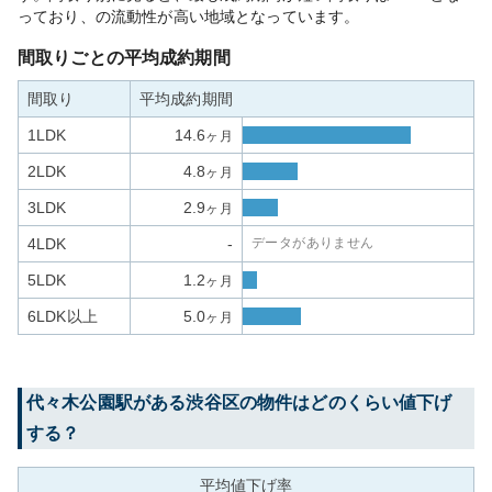
っており、の流動性が高い地域となっています。
間取りごとの平均成約期間
間取り
平均成約期間
1LDK
14.6
ヶ月
2LDK
4.8
ヶ月
3LDK
2.9
ヶ月
4LDK
-
データがありません
5LDK
1.2
ヶ月
6LDK以上
5.0
ヶ月
代々木公園
駅がある
渋谷区
の物件はどのくらい値下げ
する？
平均値下げ率