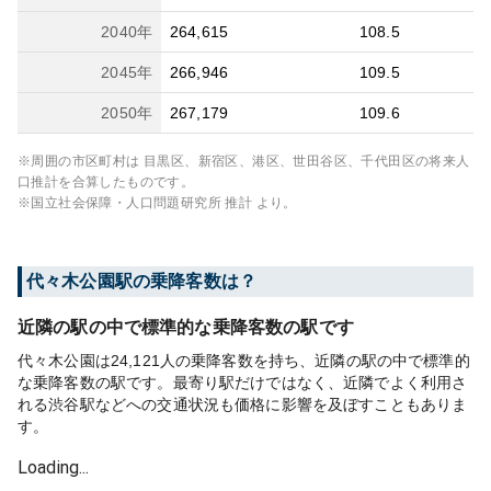
2040
年
264,615
108.5
2045
年
266,946
109.5
2050
年
267,179
109.6
※周囲の市区町村は
目黒区、新宿区、港区、世田谷区、千代田区
の将来人
口推計を合算したものです。
※国立社会保障・人口問題研究所 推計 より。
代々木公園
駅の乗降客数は？
近隣の駅の中で標準的な乗降客数の駅です
代々木公園は24,121人の乗降客数を持ち、近隣の駅の中で標準的
な乗降客数の駅です。最寄り駅だけではなく、近隣でよく利用さ
れる渋谷駅などへの交通状況も価格に影響を及ぼすこともありま
す。
Loading...