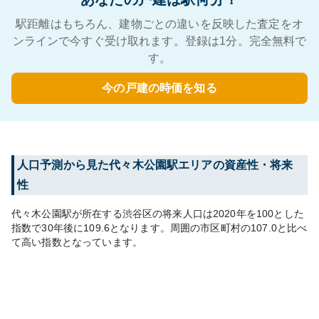
駅距離はもちろん、建物ごとの違いを反映した査定をオ
ンラインで今すぐ受け取れます。登録は1分。完全無料で
す。
今の戸建の時価を知る
人口予測から見た
代々木公園
駅エリアの資産性・将来
性
代々木公園
駅が所在する
渋谷区
の将来人口は
2020
年を100とした
指数で30年後に
109.6
となります。
周囲の市区町村の
107.0
と比べ
て
高い
指数となっています。