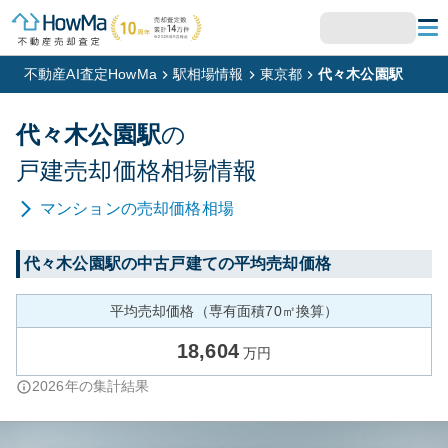
不動産AI査定HowMa
駅相場情報
東京都
代々木公園駅
代々木公園
駅
の
戸建
売却価格相場情報
マンション
の売却価格相場
代々木公園
駅の中古戸建ての平均売却価格
平均売却価格（専有面積70㎡換算）
18,604
万円
2026
年の集計結果