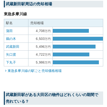
武蔵新田
駅周辺の売却相場
東急多摩川線
駅名
売却相場
蒲田
4,708
万円
鵜の木
6,503
万円
武蔵新田
5,496
万円
矢口渡
4,722
万円
下丸子
5,986
万円
東急多摩川線
の駅ごと売却価格相場
武蔵新田
駅がある
大田区
の物件はどれくらいの期間で
売れている？