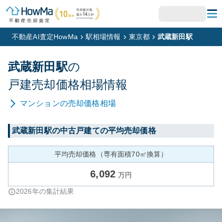
不動産AI査定HowMa
駅相場情報
東京都
武蔵新田駅
武蔵新田
駅
の
戸建
売却価格相場情報
マンション
の売却価格相場
武蔵新田
駅の中古戸建ての平均売却価格
平均売却価格（専有面積70㎡換算）
6,092
万円
2026
年の集計結果