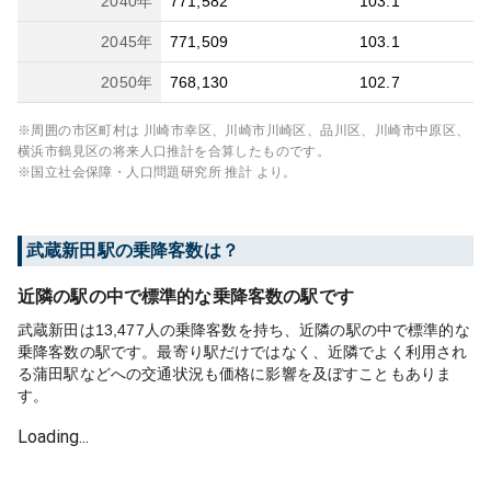
2040
年
771,582
103.1
2045
年
771,509
103.1
2050
年
768,130
102.7
※周囲の市区町村は
川崎市幸区、川崎市川崎区、品川区、川崎市中原区、
横浜市鶴見区
の将来人口推計を合算したものです。
※国立社会保障・人口問題研究所 推計 より。
武蔵新田
駅の乗降客数は？
近隣の駅の中で標準的な乗降客数の駅です
武蔵新田は13,477人の乗降客数を持ち、近隣の駅の中で標準的な
乗降客数の駅です。最寄り駅だけではなく、近隣でよく利用され
る蒲田駅などへの交通状況も価格に影響を及ぼすこともありま
す。
Loading...