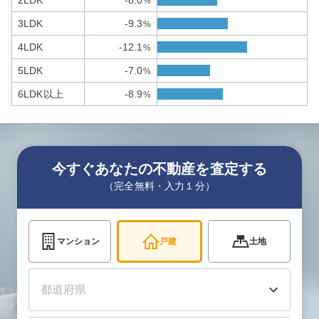
2LDK
-8.0
%
3LDK
-9.3
%
4LDK
-12.1
%
5LDK
-7.0
%
6LDK以上
-8.9
%
今すぐあなたの不動産を査定する
（完全無料・入力１分）
マンション
戸建
土地