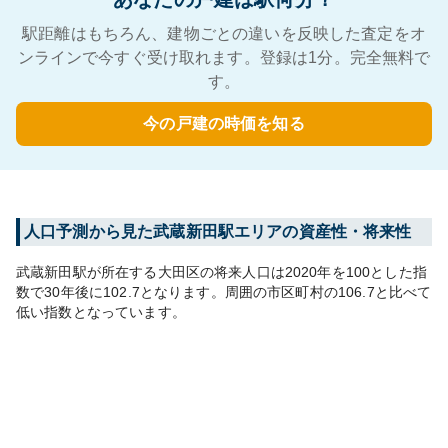
駅距離はもちろん、建物ごとの違いを反映した査定をオ
ンラインで今すぐ受け取れます。登録は1分。完全無料で
す。
今の戸建の時価を知る
人口予測から見た
武蔵新田
駅エリアの資産性・将来性
武蔵新田
駅が所在する
大田区
の将来人口は
2020
年を100とした指
数で30年後に
102.7
となります。
周囲の市区町村の
106.7
と比べて
低い
指数となっています。