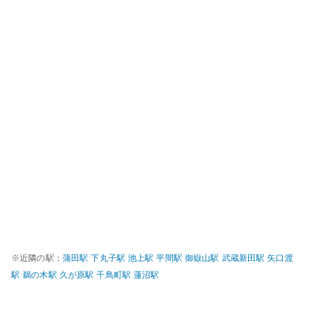
※近隣の駅：
蒲田
駅
下丸子
駅
池上
駅
平間
駅
御嶽山
駅
武蔵新田
駅
矢口渡
駅
鵜の木
駅
久が原
駅
千鳥町
駅
蓮沼
駅