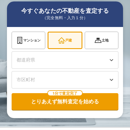
今すぐあなたの不動産を査定する
（完全無料・入力１分）
マンション
戸建
土地
1分で査定完了
とりあえず無料査定を始める