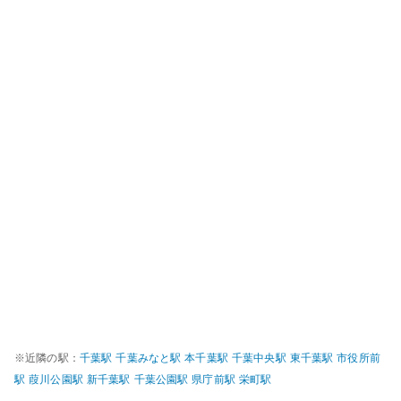
※近隣の駅：
千葉
駅
千葉みなと
駅
本千葉
駅
千葉中央
駅
東千葉
駅
市役所前
駅
葭川公園
駅
新千葉
駅
千葉公園
駅
県庁前
駅
栄町
駅