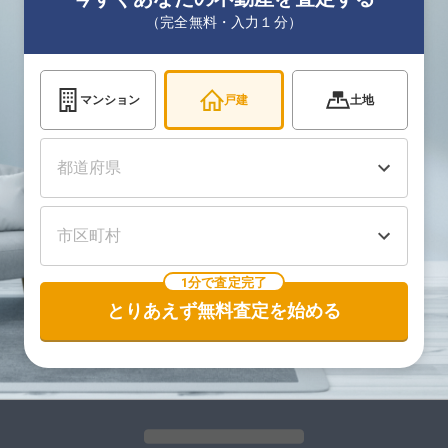
（完全無料・入力１分）
マンション
戸建
土地
1分で査定完了
とりあえず無料査定を始める