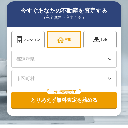
今すぐあなたの不動産を査定する
（完全無料・入力１分）
マンション
戸建
土地
1分で査定完了
とりあえず無料査定を始める