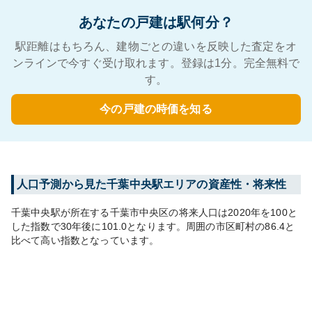
あなたの戸建は駅何分？
駅距離はもちろん、建物ごとの違いを反映した査定をオ
ンラインで今すぐ受け取れます。登録は1分。完全無料で
す。
今の戸建の時価を知る
人口予測から見た
千葉中央
駅エリアの資産性・将来性
千葉中央
駅が所在する
千葉市中央区
の将来人口は
2020
年を100と
した指数で30年後に
101.0
となります。
周囲の市区町村の
86.4
と
比べて
高い
指数となっています。