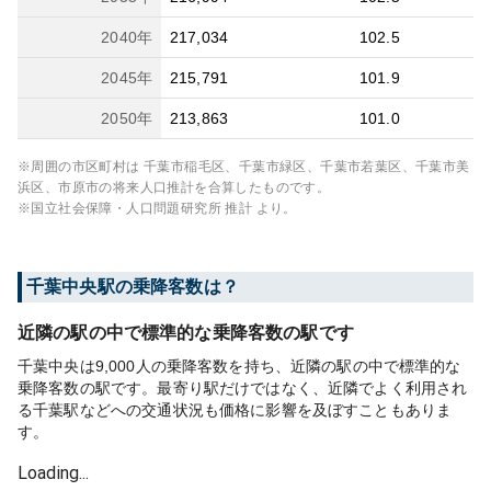
2040
年
217,034
102.5
2045
年
215,791
101.9
2050
年
213,863
101.0
※周囲の市区町村は
千葉市稲毛区、千葉市緑区、千葉市若葉区、千葉市美
浜区、市原市
の将来人口推計を合算したものです。
※国立社会保障・人口問題研究所 推計 より。
千葉中央
駅の乗降客数は？
近隣の駅の中で標準的な乗降客数の駅です
千葉中央は9,000人の乗降客数を持ち、近隣の駅の中で標準的な
乗降客数の駅です。最寄り駅だけではなく、近隣でよく利用され
る千葉駅などへの交通状況も価格に影響を及ぼすこともありま
す。
Loading...