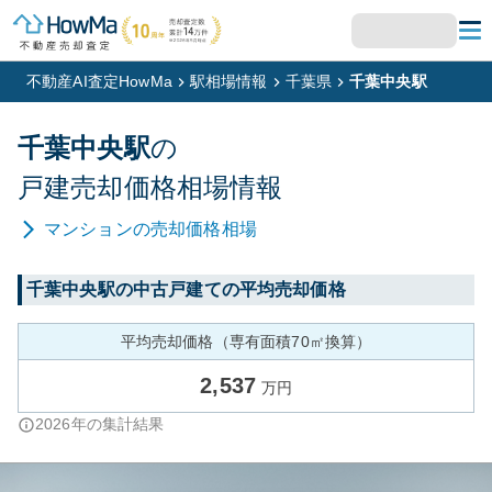
不動産AI査定HowMa
駅相場情報
千葉県
千葉中央駅
千葉中央
駅
の
戸建
売却価格相場情報
マンション
の売却価格相場
千葉中央
駅の中古戸建ての平均売却価格
平均売却価格（専有面積70㎡換算）
2,537
万円
2026
年の集計結果