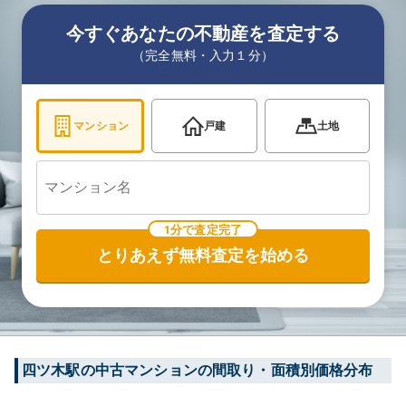
今すぐあなたの不動産を査定する
（完全無料・入力１分）
マンション
戸建
土地
1分で査定完了
とりあえず無料査定を始める
四ツ木
駅の中古マンションの間取り・面積別価格分布