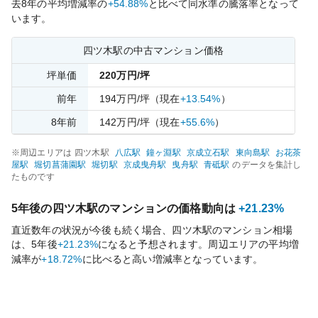
去
8
年の平均増減率の
+54.88%
と比べて
同水準の
騰落率となって
います。
四ツ木
駅の中古マンション価格
坪単価
220
万円/坪
前年
194
万円/坪
（現在
+13.54%
）
8
年前
142
万円/坪
（現在
+55.6%
）
※周辺エリアは
四ツ木
駅
八広
駅
鐘ヶ淵
駅
京成立石
駅
東向島
駅
お花茶
屋
駅
堀切菖蒲園
駅
堀切
駅
京成曳舟
駅
曳舟
駅
青砥
駅
のデータを集計し
たものです
5年後の
四ツ木
駅のマンションの価格動向は
+21.23%
直近数年の状況が今後も続く場合、
四ツ木
駅のマンション相場
は、5年後
+21.23%
になると予想されます。周辺エリアの平均増
減率が
+18.72%
に比べると
高い
増減率となっています。