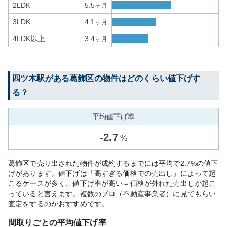
2LDK
5.5
ヶ月
3LDK
4.1
ヶ月
4LDK以上
3.4
ヶ月
四ツ木
駅がある
葛飾区
の物件はどのくらい値下げす
る？
平均値下げ率
-
2.7
%
葛飾区で売り出された物件が成約するまでには平均で2.7%の値下
げがあります。値下げは「高すぎる価格での売出し」によって起
こるケースが多く、値下げ率が高い＝価格が外れた売出しが起こ
っていると言えます。複数のプロ（不動産事業者）に見てもらい
査定をするのがおすすめです。
間取りごとの平均値下げ率