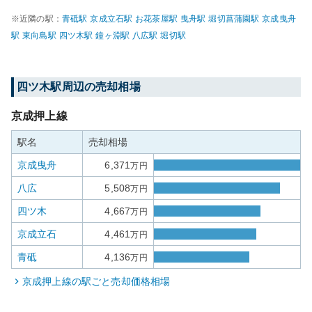
※近隣の駅：
青砥
駅
京成立石
駅
お花茶屋
駅
曳舟
駅
堀切菖蒲園
駅
京成曳舟
駅
東向島
駅
四ツ木
駅
鐘ヶ淵
駅
八広
駅
堀切
駅
四ツ木
駅周辺の売却相場
京成押上線
駅名
売却相場
京成曳舟
6,371
万円
八広
5,508
万円
四ツ木
4,667
万円
京成立石
4,461
万円
青砥
4,136
万円
京成押上線
の駅ごと売却価格相場