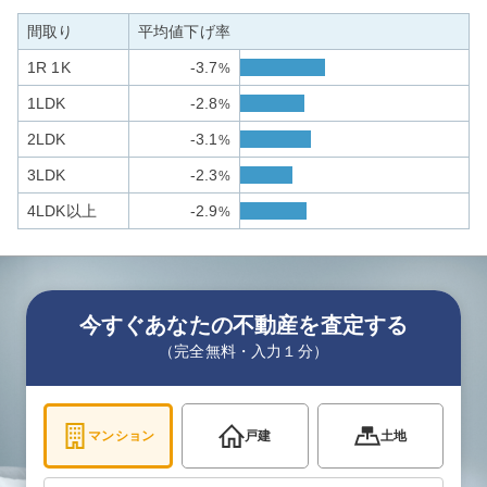
間取り
平均値下げ率
1R 1K
-3.7
%
1LDK
-2.8
%
2LDK
-3.1
%
3LDK
-2.3
%
4LDK以上
-2.9
%
今すぐあなたの不動産を査定する
（完全無料・入力１分）
マンション
戸建
土地