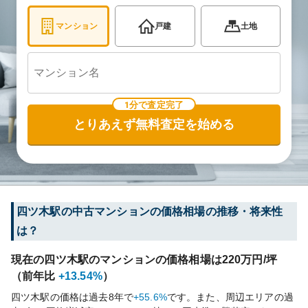
マンション
戸建
土地
1分で査定完了
とりあえず無料査定を始める
四ツ木
駅の中古マンションの価格相場の推移・将来性
は？
現在の
四ツ木
駅のマンションの価格相場は
220
万円/坪
（前年比
+13.54%
）
四ツ木
駅の価格は過去
8
年で
+55.6%
です。
また、周辺エリアの過