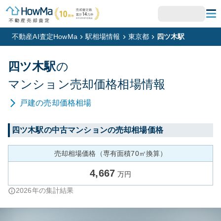
不動産AI査定HowMa
駅相場情報
東京都
四ツ木駅
四ツ木
駅
の
マンション
売却価格相場情報
戸建
の売却価格相場
四ツ木
駅の中古マンションの売却相場価格
売却相場価格（専有面積70㎡換算）
4,667
万円
2026
年の集計結果