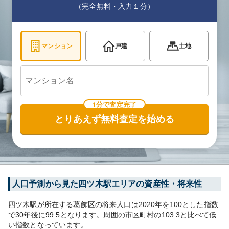
（完全無料・入力１分）
マンション
戸建
土地
1分で査定完了
とりあえず無料査定を始める
人口予測から見た
四ツ木
駅エリアの資産性・将来性
四ツ木
駅が所在する
葛飾区
の将来人口は
2020
年を100とした指数
で30年後に
99.5
となります。
周囲の市区町村の
103.3
と比べて
低
い
指数となっています。