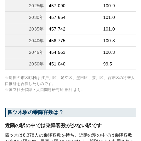
2025
年
457,090
100.9
2030
年
457,654
101.0
2035
年
457,742
101.0
2040
年
456,775
100.8
2045
年
454,563
100.3
2050
年
451,040
99.5
※周囲の市区町村は
江戸川区、足立区、墨田区、荒川区、台東区
の将来人
口推計を合算したものです。
※国立社会保障・人口問題研究所 推計 より。
四ツ木
駅の乗降客数は？
近隣の駅の中では乗降客数が少ない駅です
四ツ木は8,378人の乗降客数を持ち、近隣の駅の中では乗降客数