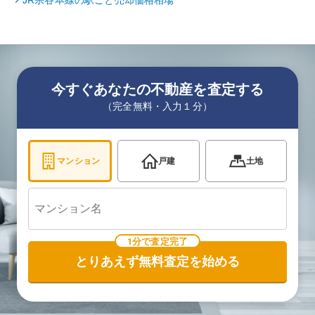
JR宗谷本線
の駅ごと売却価格相場
今すぐあなたの不動産を査定する
（完全無料・入力１分）
マンション
戸建
土地
1分で査定完了
とりあえず無料査定を始める