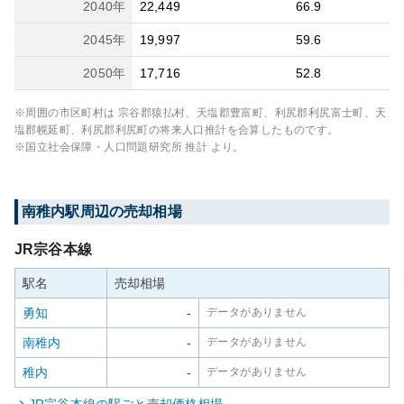
2040
年
22,449
66.9
2045
年
19,997
59.6
2050
年
17,716
52.8
※周囲の市区町村は
宗谷郡猿払村、天塩郡豊富町、利尻郡利尻富士町、天
塩郡幌延町、利尻郡利尻町
の将来人口推計を合算したものです。
※国立社会保障・人口問題研究所 推計 より。
南稚内
駅周辺の売却相場
JR宗谷本線
駅名
売却相場
勇知
-
データがありません
南稚内
-
データがありません
稚内
-
データがありません