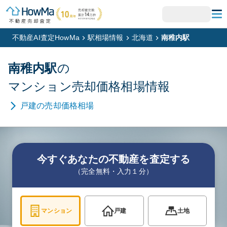
不動産AI査定HowMa
駅相場情報
北海道
南稚内駅
南稚内
駅
の
マンション
売却価格相場情報
戸建
の売却価格相場
今すぐあなたの不動産を査定する
（完全無料・入力１分）
マンション
戸建
土地