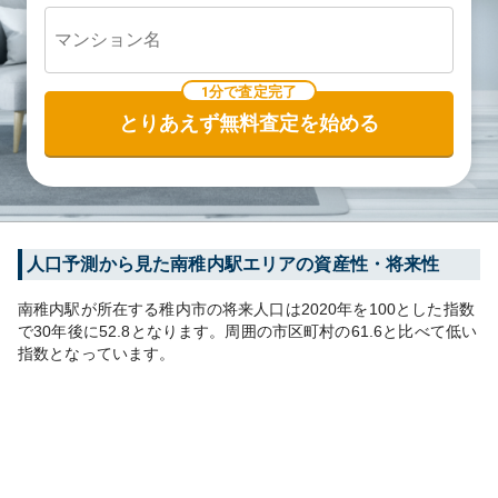
1分で査定完了
とりあえず無料査定を始める
人口予測から見た
南稚内
駅エリアの資産性・将来性
南稚内
駅が所在する
稚内市
の将来人口は
2020
年を100とした指数
で30年後に
52.8
となります。
周囲の市区町村の
61.6
と比べて
低い
指数となっています。