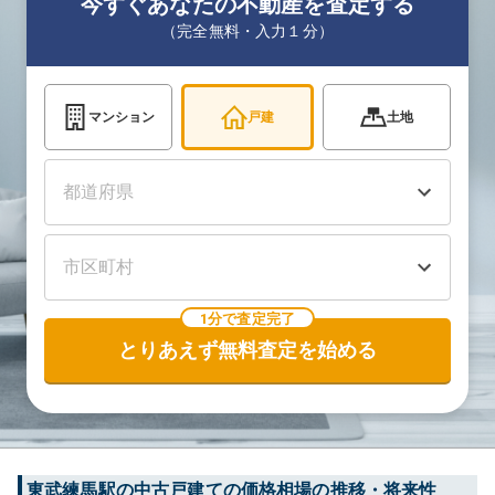
今すぐあなたの不動産を査定する
（完全無料・入力１分）
マンション
戸建
土地
1分で査定完了
とりあえず無料査定を始める
東武練馬
駅の中古戸建ての価格相場の推移・将来性