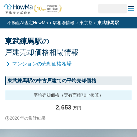
不動産AI査定HowMa
駅相場情報
東京都
東武練馬駅
東武練馬
駅
の
戸建
売却価格相場情報
マンション
の売却価格相場
東武練馬
駅の中古戸建ての平均売却価格
平均売却価格（専有面積70㎡換算）
2,653
万円
2026
年の集計結果