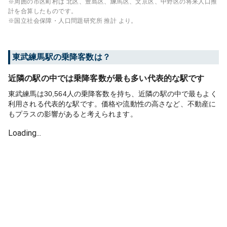
※周囲の市区町村は
北区、豊島区、練馬区、文京区、中野区
の将来人口推
計を合算したものです。
※国立社会保障・人口問題研究所 推計 より。
東武練馬
駅の乗降客数は？
近隣の駅の中では乗降客数が最も多い代表的な駅です
東武練馬は30,564人の乗降客数を持ち、近隣の駅の中で最もよく
利用される代表的な駅です。価格や流動性の高さなど、不動産に
もプラスの影響があると考えられます。
Loading...