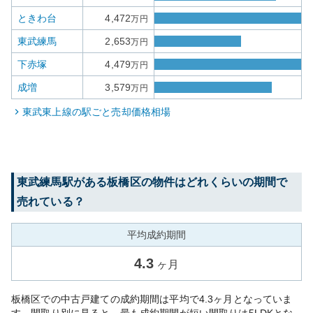
ときわ台
4,472
万円
東武練馬
2,653
万円
下赤塚
4,479
万円
成増
3,579
万円
東武東上線
の駅ごと売却価格相場
東武練馬
駅がある
板橋区
の物件はどれくらいの期間で
売れている？
平均成約期間
4.3
ヶ月
板橋区での中古戸建ての成約期間は平均で4.3ヶ月となっていま