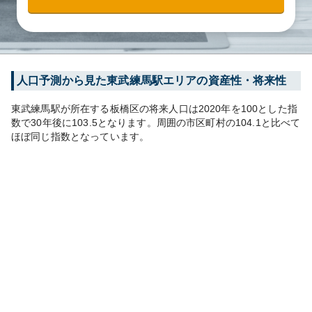
人口予測から見た
東武練馬
駅エリアの資産性・将来性
東武練馬
駅が所在する
板橋区
の将来人口は
2020
年を100とした指
数で30年後に
103.5
となります。
周囲の市区町村の
104.1
と比べて
ほぼ同じ
指数となっています。