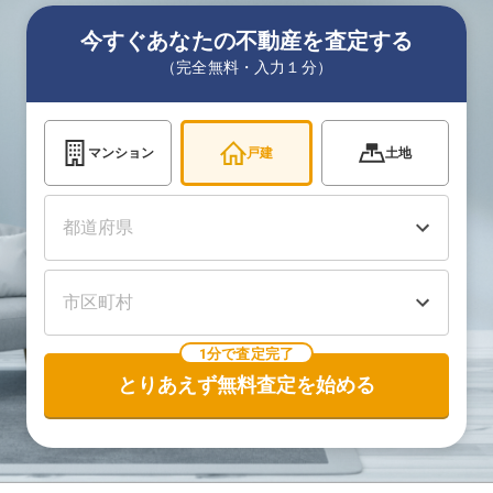
今すぐあなたの不動産を査定する
（完全無料・入力１分）
マンション
戸建
土地
1分で査定完了
とりあえず無料査定を始める