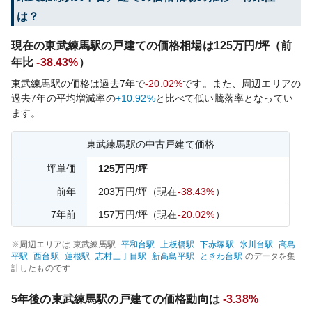
は？
現在の
東武練馬
駅の戸建ての価格相場は
125
万円/坪（前
年比
-38.43%
）
東武練馬
駅の価格は過去
7
年で
-20.02%
です。
また、周辺エリアの
過去
7
年の平均増減率の
+10.92%
と比べて
低い
騰落率となってい
ます。
東武練馬
駅の中古戸建て価格
坪単価
125
万円/坪
前年
203
万円/坪
（現在
-38.43%
）
7
年前
157
万円/坪
（現在
-20.02%
）
※周辺エリアは
東武練馬
駅
平和台
駅
上板橋
駅
下赤塚
駅
氷川台
駅
高島
平
駅
西台
駅
蓮根
駅
志村三丁目
駅
新高島平
駅
ときわ台
駅
のデータを集
計したものです
5年後の
東武練馬
駅の戸建ての価格動向は
-3.38%