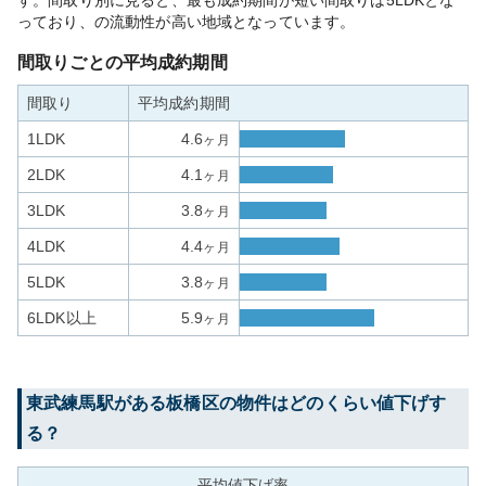
す。間取り別に見ると、最も成約期間が短い間取りは5LDKとな
っており、の流動性が高い地域となっています。
間取りごとの平均成約期間
間取り
平均成約期間
1LDK
4.6
ヶ月
2LDK
4.1
ヶ月
3LDK
3.8
ヶ月
4LDK
4.4
ヶ月
5LDK
3.8
ヶ月
6LDK以上
5.9
ヶ月
東武練馬
駅がある
板橋区
の物件はどのくらい値下げす
る？
平均値下げ率