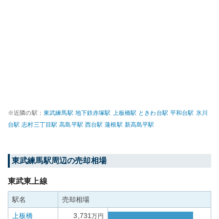
※近隣の駅：
東武練馬
駅
地下鉄赤塚
駅
上板橋
駅
ときわ台
駅
平和台
駅
氷川
台
駅
志村三丁目
駅
高島平
駅
西台
駅
蓮根
駅
新高島平
駅
東武練馬
駅周辺の売却相場
東武東上線
駅名
売却相場
上板橋
3,731
万円