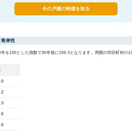
今の戸建の時価を知る
・将来性
0
年を100とした指数で30年後に
109.3
となります。
周囲の市区町村の
1
数
.0
.2
.3
.5
.0