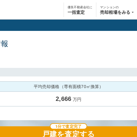
優良不動産会社に
マンションの
一括査定
売却相場をみる
情報
平均売却価格（専有面積70㎡換算）
2,666
万円
1分で査定完了
戸建
を査定する