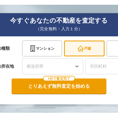
今すぐあなたの不動産を査定する
（完全無料・入力１分）
の種類
マンション
戸建
の
所在地
1分で査定完了
とりあえず無料査定を始める