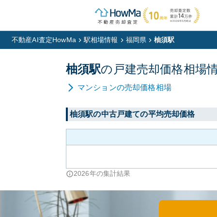
不動産AI査定HowMa
駅相場情報
福岡県
柚須駅
柚須
駅
の
戸建
売却価格相場
マンション
の売却価格相場
柚須
駅の中古戸建ての平均売却価格
2026
年の集計結果