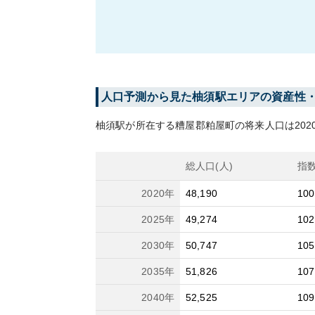
人口予測から見た
柚須
駅エリアの資産性
柚須
駅が所在する
糟屋郡粕屋町
の将来人口は
202
総人口(人)
指
2020
年
48,190
100
2025
年
49,274
102
2030
年
50,747
105
2035
年
51,826
107
2040
年
52,525
109