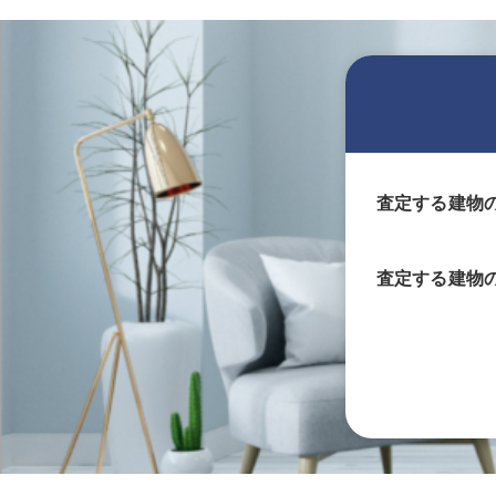
査定する建物
査定する
建物