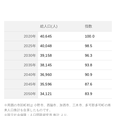
総人口(人)
指数
2020
年
40,645
100.0
2025
年
40,048
98.5
2030
年
39,158
96.3
2035
年
38,145
93.8
2040
年
36,960
90.9
2045
年
35,596
87.6
2050
年
34,121
83.9
※周囲の市区町村は
小野市、西脇市、加西市、三木市、多可郡多可町
の将
来人口推計を合算したものです。
※国立社会保障・人口問題研究所 推計 より。