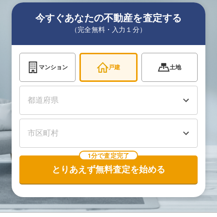
今すぐあなたの不動産を査定する
（完全無料・入力１分）
マンション
戸建
土地
1分で査定完了
とりあえず無料査定を始める