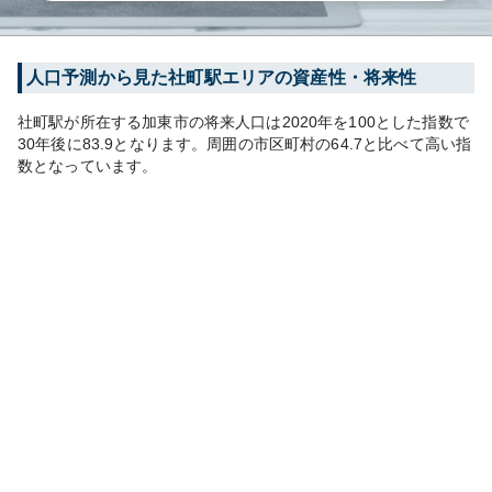
人口予測から見た
社町
駅エリアの資産性・将来性
社町
駅が所在する
加東市
の将来人口は
2020
年を100とした指数で
30年後に
83.9
となります。
周囲の市区町村の
64.7
と比べて
高い
指
数となっています。