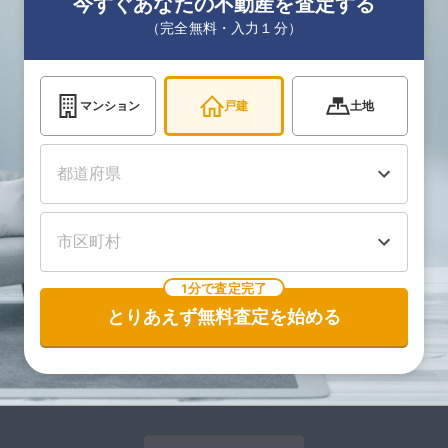
今すぐあなたの不動産を査定する
（完全無料・入力１分）
マンション
戸建
土地
1分で査定完了
とりあえず無料査定を始める