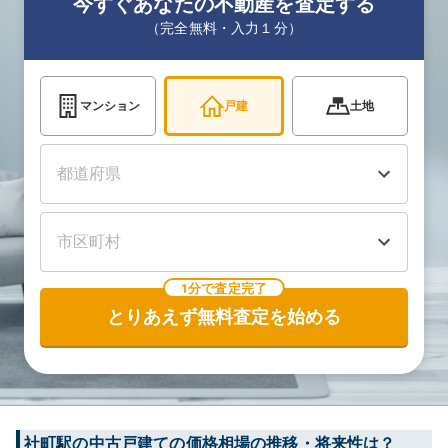
今すぐあなたの不動産を査定する
（完全無料・入力１分）
マンション
戸建
土地
1分で査定完了
とりあえず無料査定を始める
社町
駅の中古戸建ての価格相場の推移・将来性は？