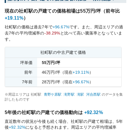
現在の
社町
駅の戸建ての価格相場は
55
万円/坪（前年比
+19.11%
）
社町
駅の価格は過去
7
年で
+96.67%
です。
また、周辺エリアの過
去
7
年の平均増減率の
-38.29%
と比べて
高い
騰落率となっていま
す。
社町
駅の中古戸建て価格
坪単価
55
万円/坪
前年
46
万円/坪
（現在
+19.11%
）
7
年前
28
万円/坪
（現在
+96.67%
）
※周辺エリアは
社町
駅
青野ケ原
駅
滝野
駅
滝
駅
河合西
駅
のデータを集
計したものです
5年後の
社町
駅の戸建ての価格動向は
+92.32%
直近数年の状況が今後も続く場合、
社町
駅の戸建て相場は、5年
後
+92.32%
になると予想されます。周辺エリアの平均増減率