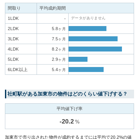
間取り
平均成約期間
1LDK
-
データがありません
2LDK
5.8
ヶ月
3LDK
7.5
ヶ月
4LDK
8.2
ヶ月
5LDK
2.9
ヶ月
6LDK以上
5.4
ヶ月
社町
駅がある
加東市
の物件はどのくらい値下げする？
平均値下げ率
-
20.2
%
加東市で売り出された物件が成約するまでには平均で20.2%の値