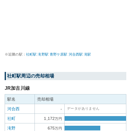
※近隣の駅：
社町
駅
滝野
駅
青野ケ原
駅
河合西
駅
滝
駅
社町
駅周辺の売却相場
JR加古川線
駅名
売却相場
河合西
-
データがありません
社町
1,172
万円
滝野
675
万円