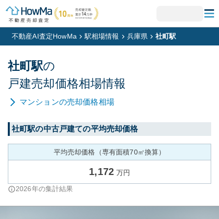
不動産AI査定HowMa
駅相場情報
兵庫県
社町駅
社町
駅
の
戸建
売却価格相場情報
マンション
の売却価格相場
社町
駅の中古戸建ての平均売却価格
平均売却価格（専有面積70㎡換算）
1,172
万円
2026
年の集計結果