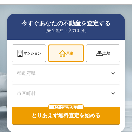
今すぐあなたの不動産を査定する
（完全無料・入力１分）
マンション
戸建
土地
1分で査定完了
とりあえず無料査定を始める