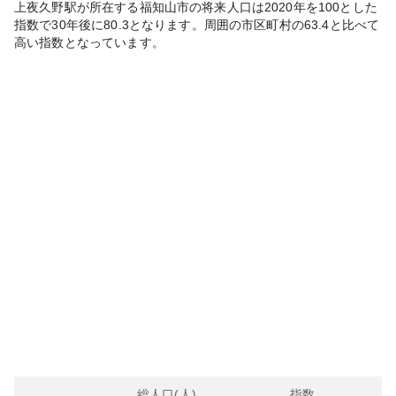
上夜久野
駅が所在する
福知山市
の将来人口は
2020
年を100とした
指数で30年後に
80.3
となります。
周囲の市区町村の
63.4
と比べて
高い
指数となっています。
総人口(人)
指数