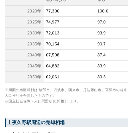
2020
年
77,306
100.0
2025
年
74,977
97.0
2030
年
72,613
93.9
2035
年
70,154
90.7
2040
年
67,598
87.4
2045
年
64,882
83.9
2050
年
62,061
80.3
※周囲の市区町村は
綾部市、丹波市、朝来市、丹波篠山市、宮津市
の将来
人口推計を合算したものです。
※国立社会保障・人口問題研究所 推計 より。
上夜久野
駅周辺の売却相場