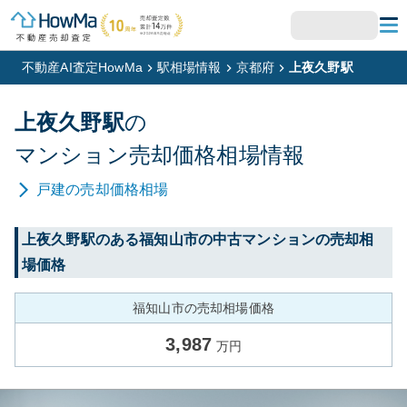
不動産AI査定HowMa
駅相場情報
京都府
上夜久野駅
上夜久野
駅
の
マンション
売却価格相場情報
戸建
の売却価格相場
上夜久野
駅のある
福知山市
の中古マンションの売却相
場価格
福知山市の売却相場価格
3,987
万円