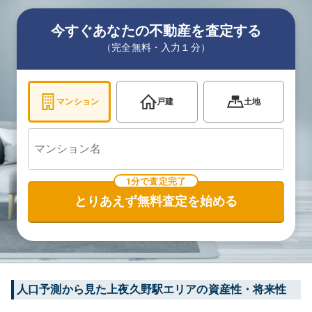
今すぐあなたの不動産を査定する
（完全無料・入力１分）
マンション
戸建
土地
1分で査定完了
とりあえず無料査定を始める
人口予測から見た
上夜久野
駅エリアの資産性・将来性