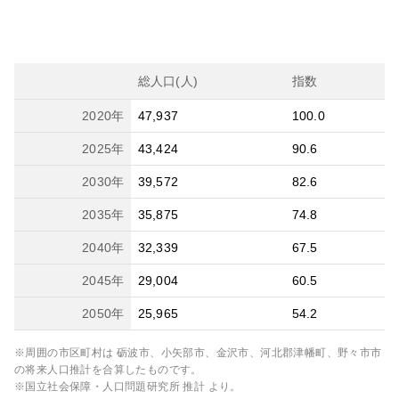
総人口(人)
指数
2020
年
47,937
100.0
2025
年
43,424
90.6
2030
年
39,572
82.6
2035
年
35,875
74.8
2040
年
32,339
67.5
2045
年
29,004
60.5
2050
年
25,965
54.2
※周囲の市区町村は
砺波市、小矢部市、金沢市、河北郡津幡町、野々市市
の将来人口推計を合算したものです。
※国立社会保障・人口問題研究所 推計 より。