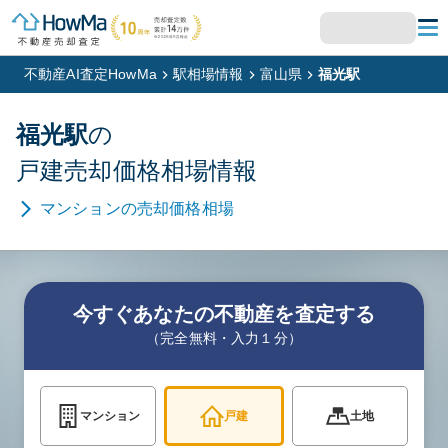
不動産AI査定HowMa
駅相場情報
富山県
福光駅
福光
駅
の
戸建
売却価格相場情報
マンション
の売却価格相場
今すぐあなたの不動産を査定する
（完全無料・入力１分）
マンション
戸建
土地