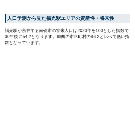
人口予測から見た
福光
駅エリアの資産性・将来性
福光
駅が所在する
南砺市
の将来人口は
2020
年を100とした指数で
30年後に
54.2
となります。
周囲の市区町村の
86.2
と比べて
低い
指
数となっています。