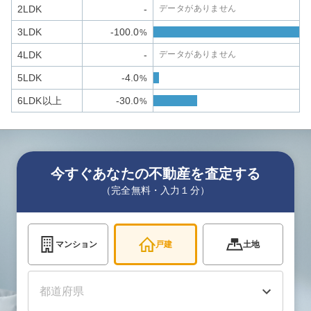
2LDK
-
データがありません
3LDK
-100.0
%
4LDK
-
データがありません
5LDK
-4.0
%
6LDK以上
-30.0
%
今すぐあなたの不動産を査定する
（完全無料・入力１分）
マンション
戸建
土地