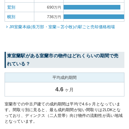
鷲別
690
万円
幌別
736
万円
JR室蘭本線(長万部・室蘭～苫小牧)
の駅ごと売却価格相場
東室蘭
駅がある
室蘭市
の物件はどれくらいの期間で売
れている？
平均成約期間
4.6
ヶ月
室蘭市での中古戸建ての成約期間は平均で4.6ヶ月となっていま
す。間取り別に見ると、最も成約期間が短い間取りは2LDKとな
っており、ディンクス（二人世帯）向け物件の流動性が高い地域
となっています。