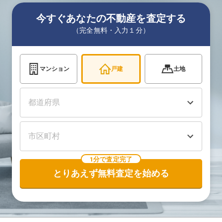
今すぐあなたの不動産を査定する
（完全無料・入力１分）
マンション
戸建
土地
1分で査定完了
とりあえず無料査定を始める