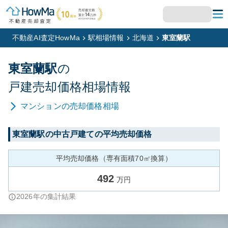
不動産AI査定HowMa
駅相場情報
北海道
東室蘭駅
東室蘭
駅
の
戸建
売却価格相場情報
マンション
の売却価格相場
東室蘭
駅の中古戸建ての平均売却価格
平均売却価格（専有面積70㎡換算）
492
万円
2026
年の集計結果