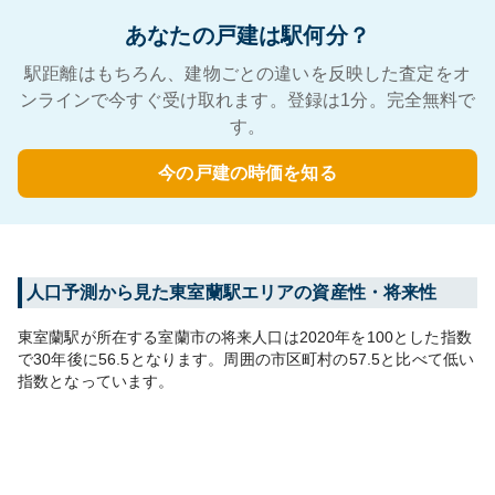
あなたの戸建は駅何分？
駅距離はもちろん、建物ごとの違いを反映した査定をオ
ンラインで今すぐ受け取れます。登録は1分。完全無料で
す。
今の戸建の時価を知る
人口予測から見た
東室蘭
駅エリアの資産性・将来性
東室蘭
駅が所在する
室蘭市
の将来人口は
2020
年を100とした指数
で30年後に
56.5
となります。
周囲の市区町村の
57.5
と比べて
低い
指数となっています。