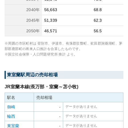
2040
年
56,663
68.8
2045
年
51,339
62.3
2050
年
46,571
56.5
※周囲の市区町村は
登別市、伊達市、有珠郡壮瞥町、虻田郡洞爺湖町、茅
部郡鹿部町
の将来人口推計を合算したものです。
※国立社会保障・人口問題研究所 推計 より。
東室蘭
駅周辺の売却相場
JR室蘭本線(長万部・室蘭～苫小牧)
駅名
売却相場
御崎
-
データがありません
輪西
-
データがありません
東室蘭
-
データがありません