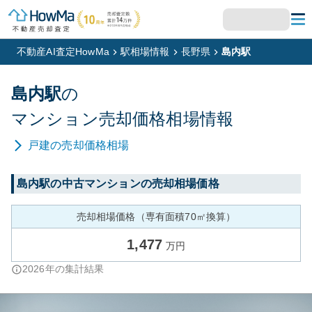
不動産AI査定HowMa
駅相場情報
長野県
島内駅
島内
駅
の
マンション
売却価格相場情報
戸建
の売却価格相場
島内
駅の中古マンションの売却相場価格
売却相場価格（専有面積70㎡換算）
1,477
万円
2026
年の集計結果