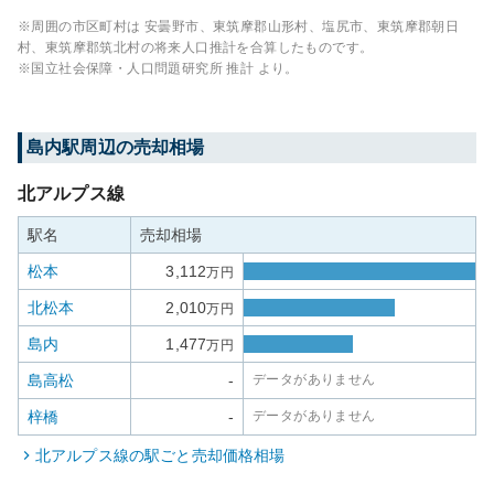
※周囲の市区町村は
安曇野市、東筑摩郡山形村、塩尻市、東筑摩郡朝日
村、東筑摩郡筑北村
の将来人口推計を合算したものです。
※国立社会保障・人口問題研究所 推計 より。
島内
駅周辺の売却相場
北アルプス線
駅名
売却相場
松本
3,112
万円
北松本
2,010
万円
島内
1,477
万円
島高松
-
データがありません
梓橋
-
データがありません
北アルプス線
の駅ごと売却価格相場