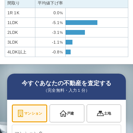
間取り
平均値下げ率
1R 1K
0.0
%
1LDK
-5.1
%
2LDK
-3.1
%
3LDK
-1.1
%
4LDK以上
-0.8
%
今すぐあなたの不動産を査定する
（完全無料・入力１分）
マンション
戸建
土地