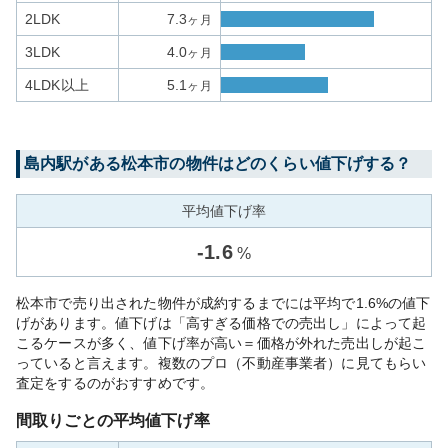
2LDK
7.3
ヶ月
3LDK
4.0
ヶ月
4LDK以上
5.1
ヶ月
島内
駅がある
松本市
の物件はどのくらい値下げする？
平均値下げ率
-
1.6
%
松本市で売り出された物件が成約するまでには平均で1.6%の値下
げがあります。値下げは「高すぎる価格での売出し」によって起
こるケースが多く、値下げ率が高い＝価格が外れた売出しが起こ
っていると言えます。複数のプロ（不動産事業者）に見てもらい
査定をするのがおすすめです。
間取りごとの平均値下げ率