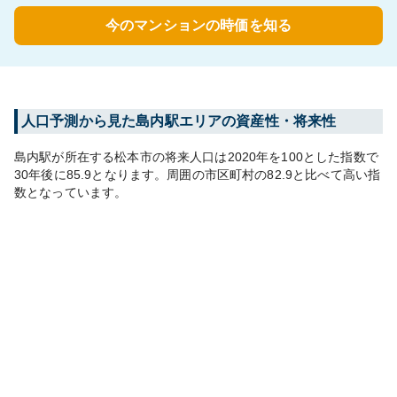
今のマンションの時価を知る
人口予測から見た
島内
駅エリアの資産性・将来性
島内
駅が所在する
松本市
の将来人口は
2020
年を100とした指数で
30年後に
85.9
となります。
周囲の市区町村の
82.9
と比べて
高い
指
数となっています。