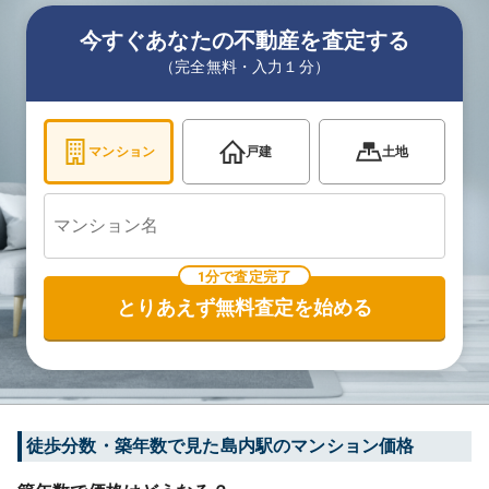
今すぐあなたの不動産を査定する
（完全無料・入力１分）
マンション
戸建
土地
1分で査定完了
とりあえず無料査定を始める
徒歩分数・築年数で見た島内駅のマンション価格