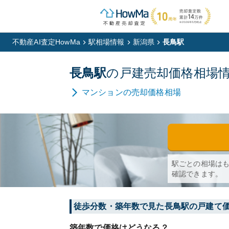
不動産AI査定HowMa
駅相場情報
新潟県
長鳥駅
長鳥
駅
の
戸建
売却価格相場
マンション
の売却価格相場
駅ごとの相場は
確認できます。
徒歩分数・築年数で見た長鳥駅の戸建て
築年数で価格はどうなる？