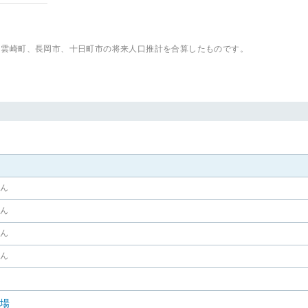
出雲崎町、長岡市、十日町市
の将来人口推計を合算したものです。
せん
せん
せん
せん
相場