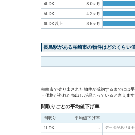
4LDK
3.0
ヶ月
5LDK
4.2
ヶ月
6LDK以上
3.5
ヶ月
長鳥
駅がある
柏崎市
の物件はどのくらい
柏崎市で売り出された物件が成約するまでには平
＝価格が外れた売出しが起こっていると言えます
間取りごとの平均値下げ率
間取り
平均値下げ率
1LDK
-
データがありま