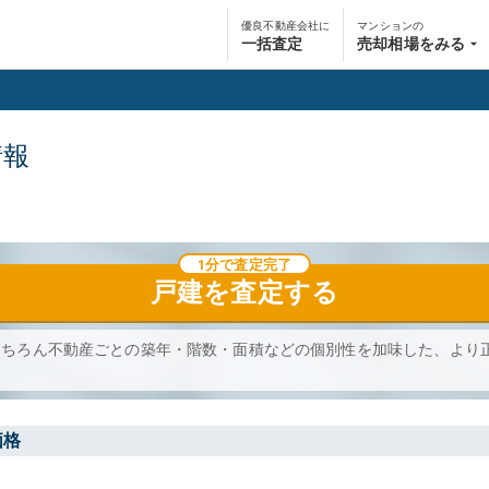
優良不動産会社に
マンションの
一括査定
売却相場をみる
情報
1分で査定完了
戸建
を査定する
もちろん不動産ごとの築年・階数・面積などの個別性を加味した、より
価格