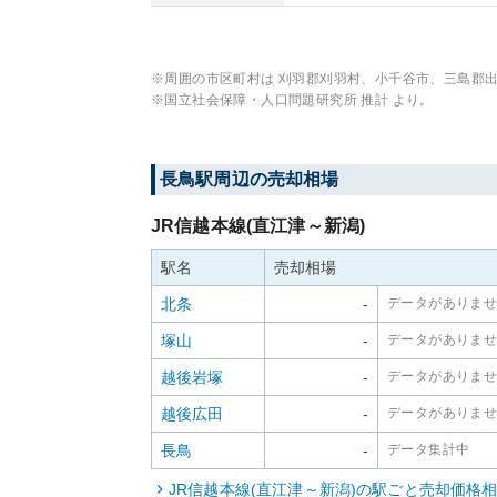
※周囲の市区町村は
刈羽郡刈羽村、小千谷市、三島郡
※国立社会保障・人口問題研究所 推計 より。
長鳥
駅周辺の売却相場
JR信越本線(直江津～新潟)
駅名
売却相場
北条
-
データがありま
塚山
-
データがありま
越後岩塚
-
データがありま
越後広田
-
データがありま
長鳥
-
データ集計中
JR信越本線(直江津～新潟)
の駅ごと売却価格