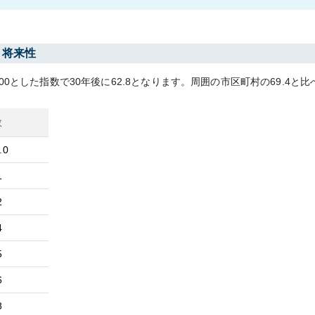
・将来性
00とした指数で30年後に
62.8
となります。
周囲の市区町村の
69.4
と比
数
.0
1
2
4
5
6
8