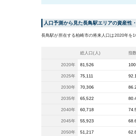
人口予測から見た
長鳥
駅エリアの資産性
長鳥
駅が所在する
柏崎市
の将来人口は
2020
年を1
総人口(人)
指
2020
年
81,526
100
2025
年
75,111
92.
2030
年
70,306
86.
2035
年
65,522
80.
2040
年
60,718
74.
2045
年
55,923
68.
2050
年
51,217
62.