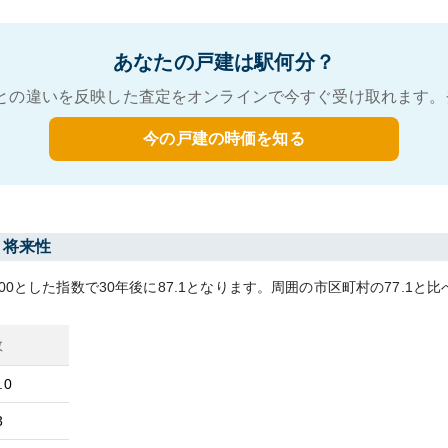
あなたの戸建は駅何分？
との違いを反映した査定をオンラインで今すぐ受け取れます。
今の戸建の時価を知る
・将来性
00とした指数で30年後に
87.1
となります。
周囲の市区町村の
77.1
と比
数
.0
3