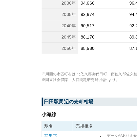
2030
年
94,660
96.
2035
年
92,674
94.
2040
年
90,517
92.
2045
年
88,176
89.
2050
年
85,580
87.
※周囲の市区町村は
北佐久郡御代田町、南佐久郡佐久
※国立社会保障・人口問題研究所 推計 より。
臼田
駅周辺の売却相場
小海線
駅名
売却相場
羽黒下
-
データがありま