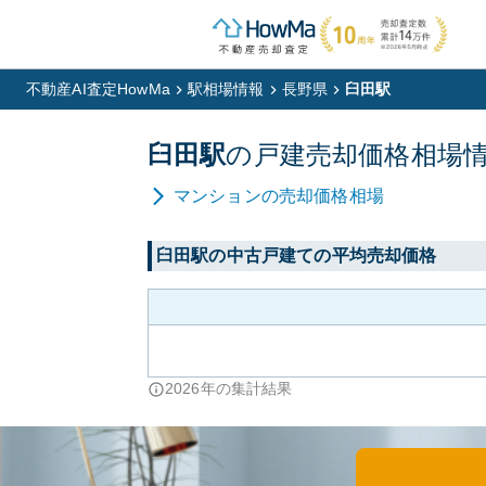
不動産AI査定HowMa
駅相場情報
長野県
臼田駅
臼田
駅
の
戸建
売却価格相場
マンション
の売却価格相場
臼田
駅の中古戸建ての平均売却価格
2026
年の集計結果