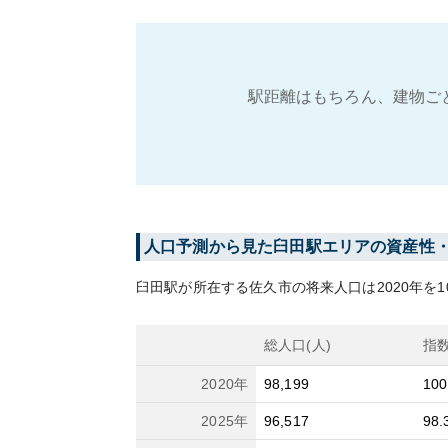
駅距離はもちろん、建物ご
人口予測から見た
臼田
駅エリアの資産性
臼田
駅が所在する
佐久市
の将来人口は
2020
年を1
総人口(人)
指
2020
年
98,199
100
2025
年
96,517
98.