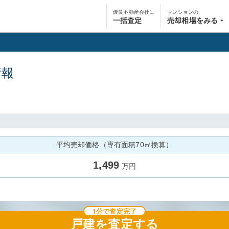
優良不動産会社に
マンションの
一括査定
売却相場をみる
情報
平均売却価格（専有面積70㎡換算）
1,499
万円
1分で査定完了
戸建
を査定する