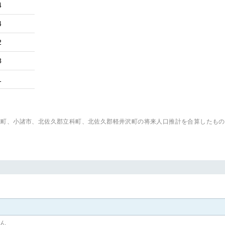
4
4
2
8
1
穂町、小諸市、北佐久郡立科町、北佐久郡軽井沢町
の将来人口推計を合算したもの
せん