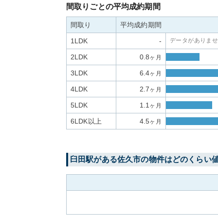
間取りごとの平均成約期間
間取り
平均成約期間
1LDK
-
データがありま
2LDK
0.8
ヶ月
3LDK
6.4
ヶ月
4LDK
2.7
ヶ月
5LDK
1.1
ヶ月
6LDK以上
4.5
ヶ月
臼田
駅がある
佐久市
の物件はどのくらい