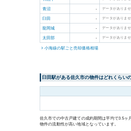
青沼
-
データがありま
臼田
-
データがありま
龍岡城
-
データがありま
太田部
-
データがありま
小海線
の駅ごと売却価格相場
臼田
駅がある
佐久市
の物件はどれくらい
佐久市での中古戸建ての成約期間は平均で3.5
物件の流動性が高い地域となっています。