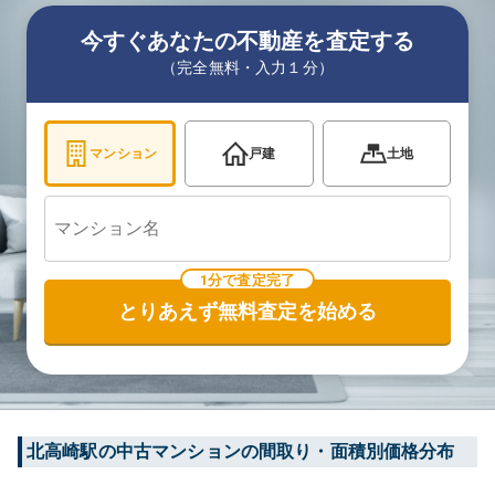
今すぐあなたの不動産を査定する
（完全無料・入力１分）
マンション
戸建
土地
1分で査定完了
とりあえず無料査定を始める
北高崎
駅の中古マンションの間取り・面積別価格分布