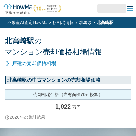
不動産AI査定HowMa
駅相場情報
群馬県
北高崎駅
北高崎
駅
の
マンション
売却価格相場情報
戸建
の売却価格相場
北高崎
駅の中古マンションの売却相場価格
売却相場価格（専有面積70㎡換算）
1,922
万円
2026
年の集計結果