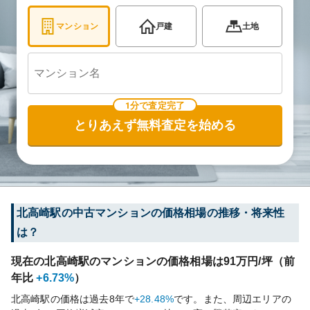
マンション
戸建
土地
1分で査定完了
とりあえず無料査定を始める
北高崎
駅の中古マンションの価格相場の推移・将来性
は？
現在の
北高崎
駅のマンションの価格相場は
91
万円/坪（前
年比
+6.73%
）
北高崎
駅の価格は過去
8
年で
+28.48%
です。
また、周辺エリアの