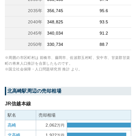
2035
年
356,745
95.6
2040
年
348,825
93.5
2045
年
340,034
91.2
2050
年
330,734
88.7
※周囲の市区町村は
前橋市、藤岡市、佐波郡玉村町、安中市、甘楽郡甘楽
町
の将来人口推計を合算したものです。
※国立社会保障・人口問題研究所 推計 より。
北高崎
駅周辺の売却相場
JR信越本線
駅名
売却相場
高崎
2,062
万円
北高崎
1,922
万円