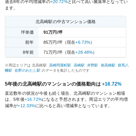
過去
8
年の平均増減率の
+20.72%
と比べて
高い
騰落率となってい
ます。
北高崎
駅の中古マンション価格
坪単価
91
万円/坪
前年
85
万円/坪
（現在
+6.73%
）
8
年前
71
万円/坪
（現在
+28.48%
）
※周辺エリアは
北高崎
駅
高崎問屋町
駅
高崎
駅
井野
駅
南高崎
駅
群馬八
幡
駅
佐野のわたし
駅
のデータを集計したものです
5年後の
北高崎
駅のマンションの価格動向は
+16.72%
直近数年の状況が今後も続く場合、
北高崎
駅のマンション相場
は、5年後
+16.72%
になると予想されます。周辺エリアの平均増
減率が
+12.33%
に比べると
高い
増減率となっています。