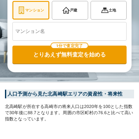
マンション
戸建
土地
1分で査定完了
とりあえず無料査定を始める
人口予測から見た
北高崎
駅エリアの資産性・将来性
北高崎
駅が所在する
高崎市
の将来人口は
2020
年を100とした指数
で30年後に
88.7
となります。
周囲の市区町村の
76.6
と比べて
高い
指数となっています。