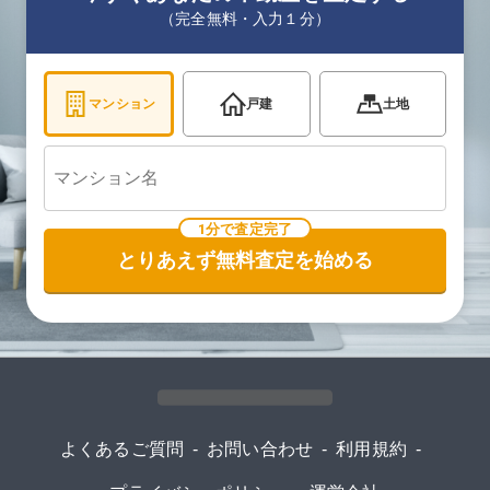
（完全無料・入力１分）
マンション
戸建
土地
1分で査定完了
とりあえず無料査定を始める
よくあるご質問
-
お問い合わせ
-
利用規約
-