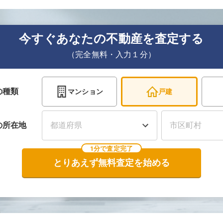
今すぐあなたの不動産を査定する
（完全無料・入力１分）
の種類
マンション
戸建
の
所在地
1分で査定完了
とりあえず無料査定を始める