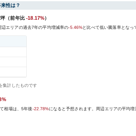
将来性は？
/坪（前年比
-18.17%
）
周辺エリアの過去
7
年の平均増減率の
-5.46%
と比べて
低い
騰落率となっ
を集計したものです
78%
て相場は、5年後
-22.78%
になると予想されます。周辺エリアの平均増