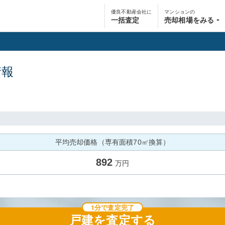
優良不動産会社に
マンションの
一括査定
売却相場をみる
情報
平均売却価格（専有面積70㎡換算）
892
万円
1分で査定完了
戸建
を査定する