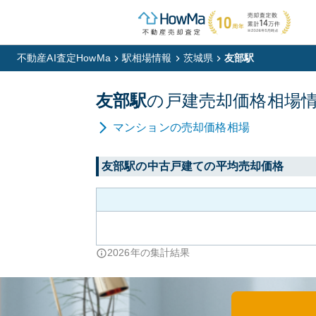
不動産AI査定HowMa
駅相場情報
茨城県
友部駅
友部
駅
の
戸建
売却価格相場
マンション
の売却価格相場
友部
駅の中古戸建ての平均売却価格
2026
年の集計結果