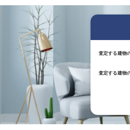
査定する建物
査定する
建物