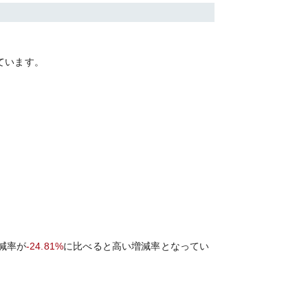
ています。
減率が
-24.81%
に比べると
高い
増減率となってい