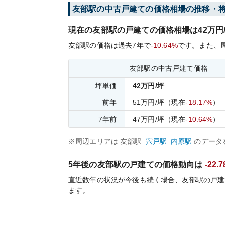
友部
駅の中古戸建ての価格相場の推移・
現在の
友部
駅の戸建ての価格相場は
42
万円
友部
駅の価格は過去
7
年で
-10.64%
です。
また、
友部
駅の中古戸建て価格
坪単価
42
万円/坪
前年
51
万円/坪
（現在
-18.17%
）
7
年前
47
万円/坪
（現在
-10.64%
）
※周辺エリアは
友部
駅
宍戸
駅
内原
駅
のデータ
5年後の
友部
駅の戸建ての価格動向は
-22.
直近数年の状況が今後も続く場合、
友部
駅の戸建
ます。