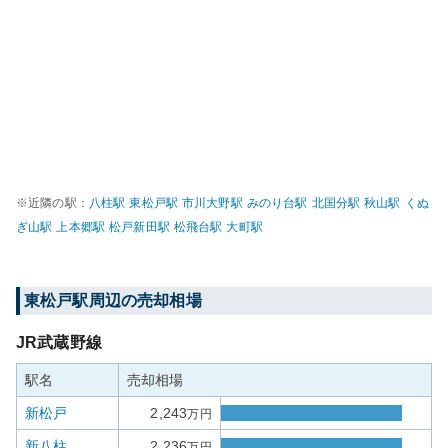
※近隣の駅：
八柱
駅
東松戸
駅
市川大野
駅
みのり台
駅
北国分
駅
秋山
駅
くぬ
ぎ山
駅
上本郷
駅
松戸新田
駅
松飛台
駅
大町
駅
東松戸
駅周辺の売却相場
JR武蔵野線
駅名
売却相場
新松戸
2,243
万円
新八柱
2,236
万円