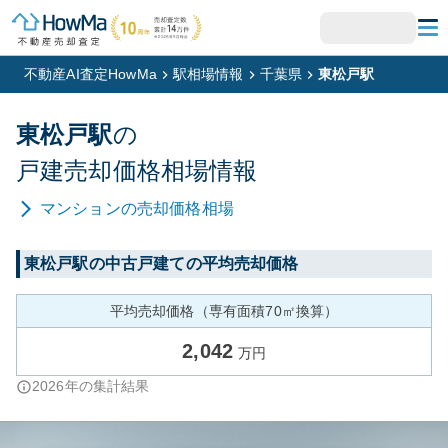
不動産AI査定HowMa
駅相場情報
千葉県
東松戸駅
東松戸
駅
の
戸建
売却価格相場情報
マンション
の売却価格相場
東松戸
駅の中古戸建ての平均売却価格
平均売却価格（専有面積70㎡換算）
2,042
万円
2026
年の集計結果