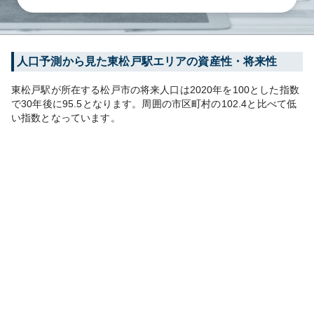
人口予測から見た
東松戸
駅エリアの資産性・将来性
東松戸
駅が所在する
松戸市
の将来人口は
2020
年を100とした指数
で30年後に
95.5
となります。
周囲の市区町村の
102.4
と比べて
低
い
指数となっています。