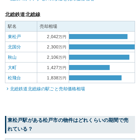
北総鉄道北総線
駅名
売却相場
東松戸
2,042
万円
北国分
2,300
万円
秋山
2,106
万円
大町
1,427
万円
松飛台
1,838
万円
北総鉄道北総線
の駅ごと売却価格相場
東松戸
駅がある
松戸市
の物件はどれくらいの期間で売
れている？