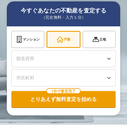
今すぐあなたの不動産を査定する
（完全無料・入力１分）
マンション
戸建
土地
1分で査定完了
とりあえず無料査定を始める