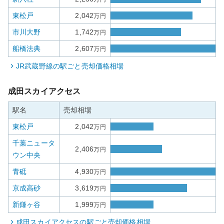
東松戸
2,042
万円
市川大野
1,742
万円
船橋法典
2,607
万円
JR武蔵野線
の駅ごと売却価格相場
成田スカイアクセス
駅名
売却相場
東松戸
2,042
万円
千葉ニュータ
2,406
万円
ウン中央
青砥
4,930
万円
京成高砂
3,619
万円
新鎌ヶ谷
1,999
万円
成田スカイアクセス
の駅ごと売却価格相場