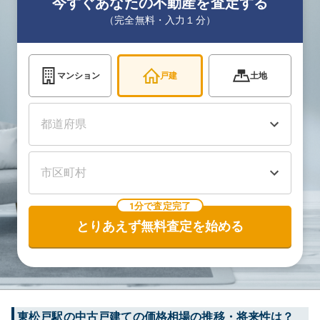
今すぐあなたの不動産を査定する
（完全無料・入力１分）
マンション
戸建
土地
1分で査定完了
とりあえず無料査定を始める
東松戸
駅の中古戸建ての価格相場の推移・将来性は？