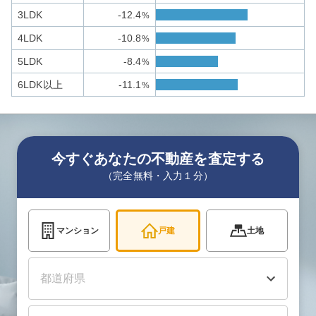
3LDK
-12.4
%
4LDK
-10.8
%
5LDK
-8.4
%
6LDK以上
-11.1
%
今すぐあなたの不動産を査定する
（完全無料・入力１分）
マンション
戸建
土地