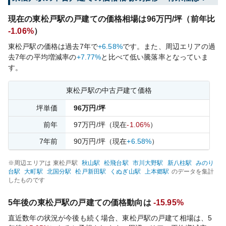
現在の
東松戸
駅の戸建ての価格相場は
96
万円/坪（前年比
-1.06%
）
東松戸
駅の価格は過去
7
年で
+6.58%
です。
また、周辺エリアの過
去
7
年の平均増減率の
+7.77%
と比べて
低い
騰落率となっていま
す。
東松戸
駅の中古戸建て価格
坪単価
96
万円/坪
前年
97
万円/坪
（現在
-1.06%
）
7
年前
90
万円/坪
（現在
+6.58%
）
※周辺エリアは
東松戸
駅
秋山
駅
松飛台
駅
市川大野
駅
新八柱
駅
みのり
台
駅
大町
駅
北国分
駅
松戸新田
駅
くぬぎ山
駅
上本郷
駅
のデータを集計
したものです
5年後の
東松戸
駅の戸建ての価格動向は
-15.95%
直近数年の状況が今後も続く場合、
東松戸
駅の戸建て相場は、5