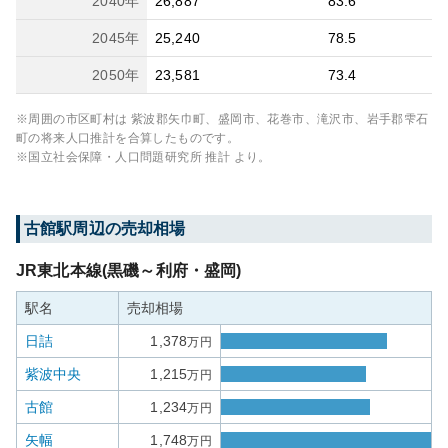
2040
年
26,887
83.6
2045
年
25,240
78.5
2050
年
23,581
73.4
※周囲の市区町村は
紫波郡矢巾町、盛岡市、花巻市、滝沢市、岩手郡雫石
町
の将来人口推計を合算したものです。
※国立社会保障・人口問題研究所 推計 より。
古館
駅周辺の売却相場
JR東北本線(黒磯～利府・盛岡)
駅名
売却相場
日詰
1,378
万円
紫波中央
1,215
万円
古館
1,234
万円
矢幅
1,748
万円