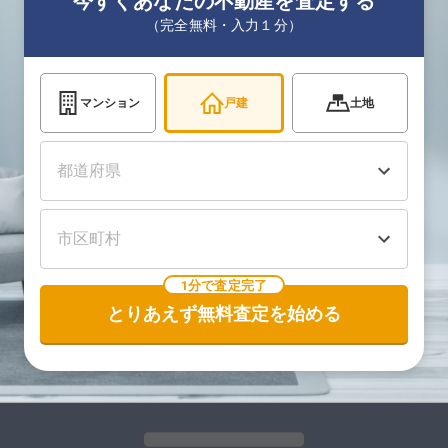
今すぐあなたの不動産を査定する
（完全無料・入力１分）
マンション
戸建
土地
1分で査定完了
とりあえず無料査定を始める