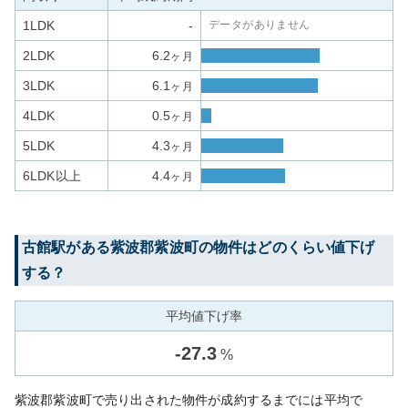
1LDK
-
データがありません
2LDK
6.2
ヶ月
3LDK
6.1
ヶ月
4LDK
0.5
ヶ月
5LDK
4.3
ヶ月
6LDK以上
4.4
ヶ月
古館
駅がある
紫波郡紫波町
の物件はどのくらい値下げ
する？
平均値下げ率
-
27.3
%
紫波郡紫波町で売り出された物件が成約するまでには平均で