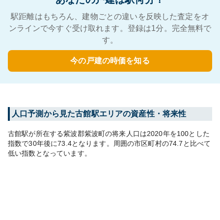
駅距離はもちろん、建物ごとの違いを反映した査定をオ
ンラインで今すぐ受け取れます。登録は1分。完全無料で
す。
今の戸建の時価を知る
人口予測から見た
古館
駅エリアの資産性・将来性
古館
駅が所在する
紫波郡紫波町
の将来人口は
2020
年を100とした
指数で30年後に
73.4
となります。
周囲の市区町村の
74.7
と比べて
低い
指数となっています。