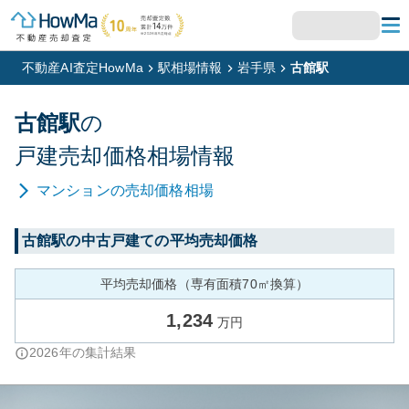
不動産AI査定HowMa
駅相場情報
岩手県
古館駅
古館
駅
の
戸建
売却価格相場情報
マンション
の売却価格相場
古館
駅の中古戸建ての平均売却価格
平均売却価格（専有面積70㎡換算）
1,234
万円
2026
年の集計結果