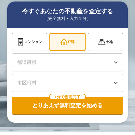
今すぐあなたの不動産を査定する
（完全無料・入力１分）
マンション
戸建
土地
1分で査定完了
とりあえず無料査定を始める