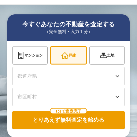
今すぐあなたの不動産を査定する
（完全無料・入力１分）
マンション
戸建
土地
1分で査定完了
とりあえず無料査定を始める