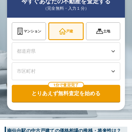
今すぐあなたの不動産を査定する
（完全無料・入力１分）
マンション
戸建
土地
1分で査定完了
とりあえず無料査定を始める
南仙台
駅の中古戸建ての価格相場の推移・将来性は？