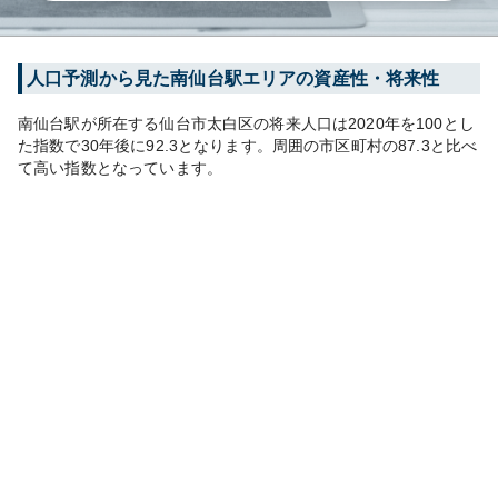
人口予測から見た
南仙台
駅エリアの資産性・将来性
南仙台
駅が所在する
仙台市太白区
の将来人口は
2020
年を100とし
た指数で30年後に
92.3
となります。
周囲の市区町村の
87.3
と比べ
て
高い
指数となっています。