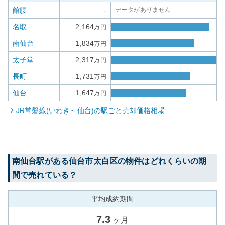
館腰
-
データがありません
名取
2,164
万円
南仙台
1,834
万円
太子堂
2,317
万円
長町
1,731
万円
仙台
1,647
万円
JR常磐線(いわき～仙台)
の駅ごと売却価格相場
南仙台
駅がある
仙台市太白区
の物件はどれくらいの期
間で売れている？
平均成約期間
7.3
ヶ月