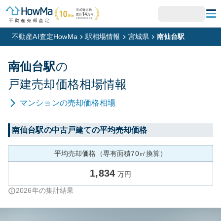
不動産AI査定HowMa
駅相場情報
宮城県
南仙台駅
南仙台
駅
の
戸建
売却価格相場情報
マンション
の売却価格相場
南仙台
駅の中古戸建ての平均売却価格
平均売却価格（専有面積70㎡換算）
1,834
万円
2026
年の集計結果