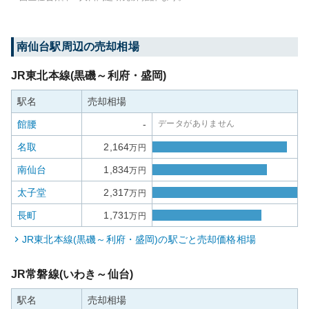
南仙台
駅周辺の売却相場
JR東北本線(黒磯～利府・盛岡)
駅名
売却相場
館腰
-
データがありません
名取
2,164
万円
南仙台
1,834
万円
太子堂
2,317
万円
長町
1,731
万円
JR東北本線(黒磯～利府・盛岡)
の駅ごと売却価格相場
JR常磐線(いわき～仙台)
駅名
売却相場