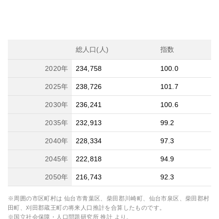
総人口(人)
指数
2020
年
234,758
100.0
2025
年
238,726
101.7
2030
年
236,241
100.6
2035
年
232,913
99.2
2040
年
228,334
97.3
2045
年
222,818
94.9
2050
年
216,743
92.3
※周囲の市区町村は
仙台市青葉区、柴田郡川崎町、仙台市泉区、柴田郡村
田町、刈田郡蔵王町
の将来人口推計を合算したものです。
※国立社会保障・人口問題研究所 推計 より。