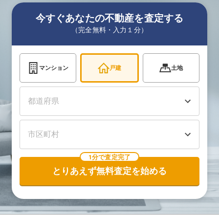
今すぐあなたの不動産を査定する
（完全無料・入力１分）
マンション
戸建
土地
1分で査定完了
とりあえず無料査定を始める