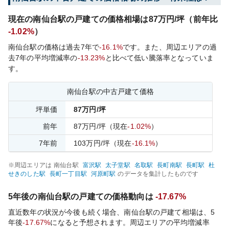
現在の
南仙台
駅の戸建ての価格相場は
87
万円/坪（前年比
-1.02%
）
南仙台
駅の価格は過去
7
年で
-16.1%
です。
また、周辺エリアの過
去
7
年の平均増減率の
-13.23%
と比べて
低い
騰落率となっていま
す。
南仙台
駅の中古戸建て価格
坪単価
87
万円/坪
前年
87
万円/坪
（現在
-1.02%
）
7
年前
103
万円/坪
（現在
-16.1%
）
※周辺エリアは
南仙台
駅
富沢
駅
太子堂
駅
名取
駅
長町南
駅
長町
駅
杜
せきのした
駅
長町一丁目
駅
河原町
駅
のデータを集計したものです
5年後の
南仙台
駅の戸建ての価格動向は
-17.67%
直近数年の状況が今後も続く場合、
南仙台
駅の戸建て相場は、5
年後
-17.67%
になると予想されます。周辺エリアの平均増減率