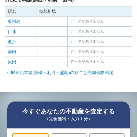
駅名
売却相場
東福島
-
データがありません
伊達
-
データがありません
桑折
-
データがありません
藤田
-
データがありません
貝田
-
データがありません
JR東北本線(黒磯～利府・盛岡)
の駅ごと売却価格相場
今すぐあなたの不動産を査定する
（完全無料・入力１分）