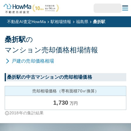
不動産AI査定HowMa
駅相場情報
福島県
桑折駅
桑折
駅
の
マンション
売却価格相場情報
戸建
の売却価格相場
桑折
駅の中古マンションの売却相場価格
売却相場価格（専有面積70㎡換算）
1,730
万円
2018
年の集計結果