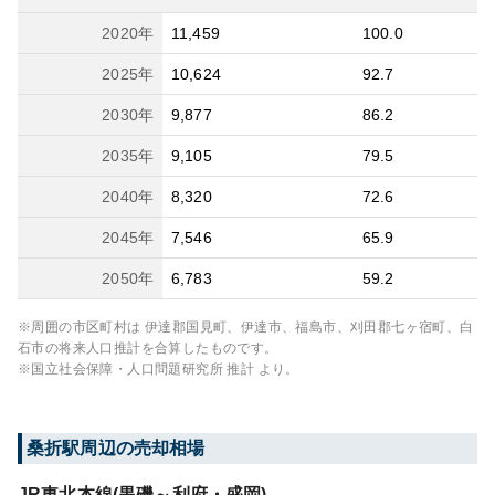
2020
年
11,459
100.0
2025
年
10,624
92.7
2030
年
9,877
86.2
2035
年
9,105
79.5
2040
年
8,320
72.6
2045
年
7,546
65.9
2050
年
6,783
59.2
※周囲の市区町村は
伊達郡国見町、伊達市、福島市、刈田郡七ヶ宿町、白
石市
の将来人口推計を合算したものです。
※国立社会保障・人口問題研究所 推計 より。
桑折
駅周辺の売却相場
JR東北本線(黒磯～利府・盛岡)