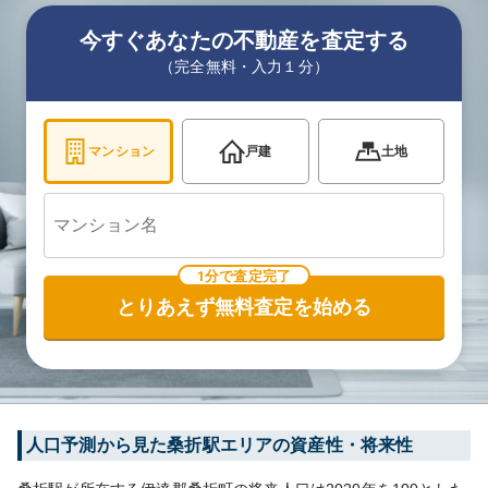
今すぐあなたの不動産を査定する
（完全無料・入力１分）
マンション
戸建
土地
1分で査定完了
とりあえず無料査定を始める
人口予測から見た
桑折
駅エリアの資産性・将来性