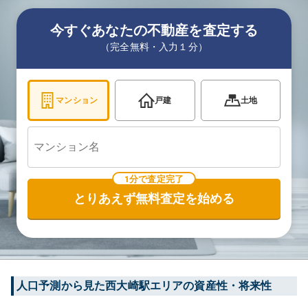
今すぐあなたの不動産を査定する
（完全無料・入力１分）
マンション
戸建
土地
1分で査定完了
とりあえず無料査定を始める
人口予測から見た
西大崎
駅エリアの資産性・将来性