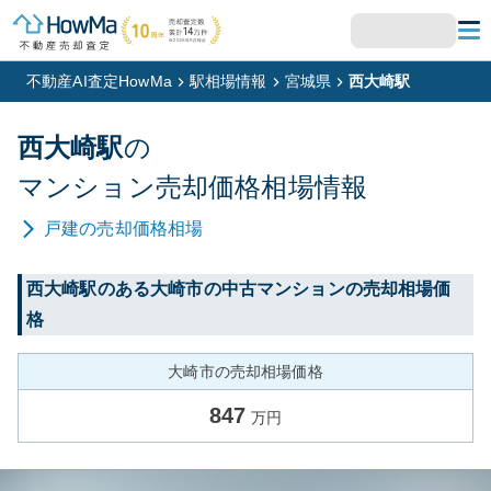
不動産AI査定HowMa
駅相場情報
宮城県
西大崎駅
西大崎
駅
の
マンション
売却価格相場情報
戸建
の売却価格相場
西大崎
駅のある
大崎市
の中古マンションの売却相場価
格
大崎市の売却相場価格
847
万円