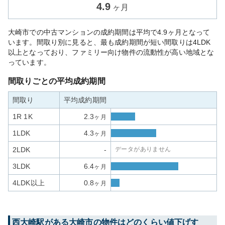
4.9
ヶ月
大崎市での中古マンションの成約期間は平均で4.9ヶ月となって
います。間取り別に見ると、最も成約期間が短い間取りは4LDK
以上となっており、ファミリー向け物件の流動性が高い地域とな
っています。
間取りごとの平均成約期間
間取り
平均成約期間
1R 1K
2.3
ヶ月
1LDK
4.3
ヶ月
2LDK
-
データがありません
3LDK
6.4
ヶ月
4LDK以上
0.8
ヶ月
西大崎
駅がある
大崎市
の物件はどのくらい値下げす