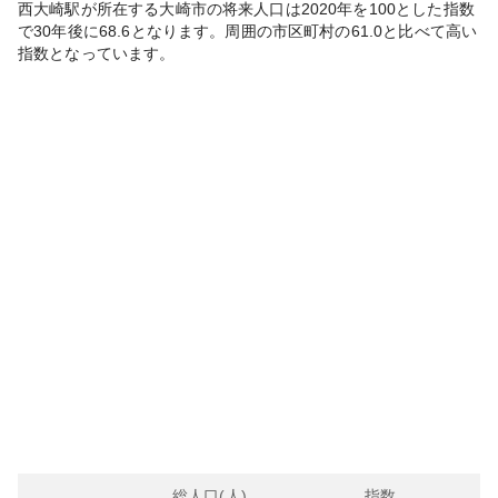
西大崎
駅が所在する
大崎市
の将来人口は
2020
年を100とした指数
で30年後に
68.6
となります。
周囲の市区町村の
61.0
と比べて
高い
指数となっています。
総人口(人)
指数