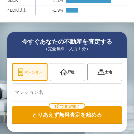
3LDK
-7.2
%
4LDK以上
-1.9
%
今すぐあなたの不動産を査定する
（完全無料・入力１分）
マンション
戸建
土地
1分で査定完了
とりあえず無料査定を始める