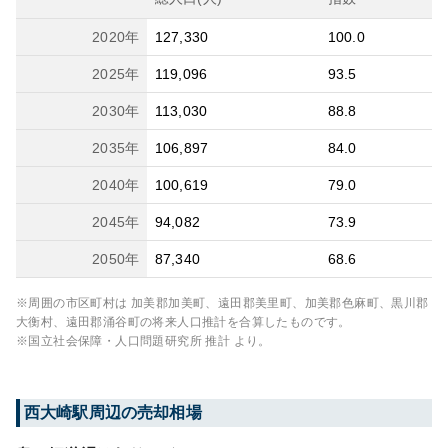
2020
年
127,330
100.0
2025
年
119,096
93.5
2030
年
113,030
88.8
2035
年
106,897
84.0
2040
年
100,619
79.0
2045
年
94,082
73.9
2050
年
87,340
68.6
※周囲の市区町村は
加美郡加美町、遠田郡美里町、加美郡色麻町、黒川郡
大衡村、遠田郡涌谷町
の将来人口推計を合算したものです。
※国立社会保障・人口問題研究所 推計 より。
西大崎
駅周辺の売却相場