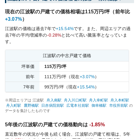
現在の
江波
駅の戸建ての価格相場は
115
万円/坪（前年比
+3.07%
）
江波
駅の価格は過去
7
年で
+15.54%
です。
また、周辺エリアの過
去
7
年の平均増減率の
-0.28%
と比べて
高い
騰落率となっていま
す。
江波
駅の中古戸建て価格
坪単価
115
万円/坪
前年
111
万円/坪
（現在
+3.07%
）
7
年前
99
万円/坪
（現在
+15.54%
）
※周辺エリアは
江波
駅
舟入南
駅
舟入川口町
駅
舟入幸町
駅
舟入本町
駅
舟入町
駅
鷹野橋
駅
日赤病院前
駅
広電本社前
駅
御幸橋
駅
市役所前
駅
の
データを集計したものです
5年後の
江波
駅の戸建ての価格動向は
-1.85%
直近数年の状況が今後も続く場合、
江波
駅の戸建て相場は、5年