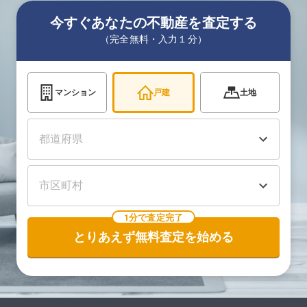
今すぐあなたの不動産を査定する
（完全無料・入力１分）
マンション
戸建
土地
1分で査定完了
とりあえず無料査定を始める