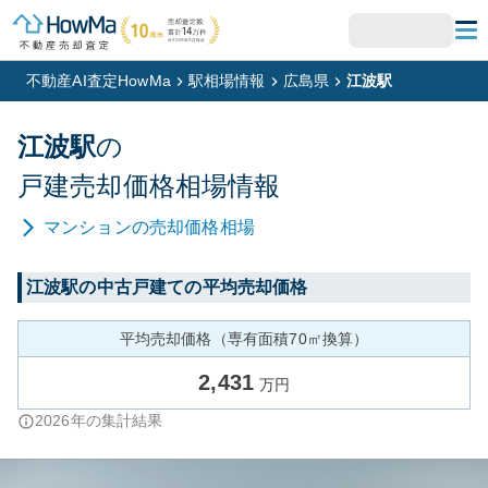
不動産AI査定HowMa
駅相場情報
広島県
江波駅
江波
駅
の
戸建
売却価格相場情報
マンション
の売却価格相場
江波
駅の中古戸建ての平均売却価格
平均売却価格（専有面積70㎡換算）
2,431
万円
2026
年の集計結果