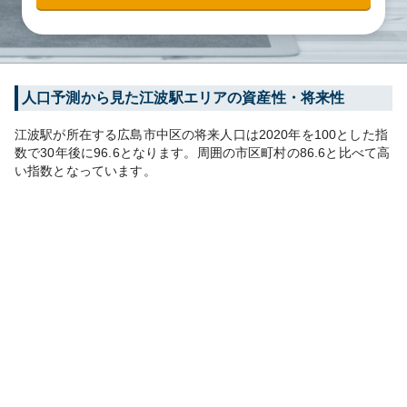
人口予測から見た
江波
駅エリアの資産性・将来性
江波
駅が所在する
広島市中区
の将来人口は
2020
年を100とした指
数で30年後に
96.6
となります。
周囲の市区町村の
86.6
と比べて
高
い
指数となっています。