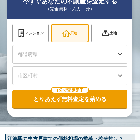
今すぐあなたの不動産を査定する
（完全無料・入力１分）
マンション
戸建
土地
1分で査定完了
とりあえず無料査定を始める
江波
駅の中古戸建ての価格相場の推移・将来性は？