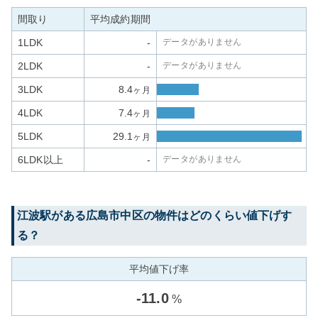
間取り
平均成約期間
1LDK
-
データがありません
2LDK
-
データがありません
3LDK
8.4
ヶ月
4LDK
7.4
ヶ月
5LDK
29.1
ヶ月
6LDK以上
-
データがありません
江波
駅がある
広島市中区
の物件はどのくらい値下げす
る？
平均値下げ率
-
11.0
%