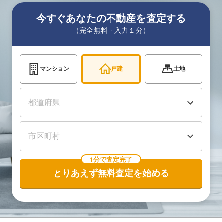
今すぐあなたの不動産を査定する
（完全無料・入力１分）
マンション
戸建
土地
1分で査定完了
とりあえず無料査定を始める