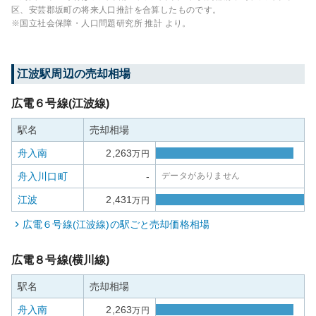
区、安芸郡坂町
の将来人口推計を合算したものです。
※国立社会保障・人口問題研究所 推計 より。
江波
駅周辺の売却相場
広電６号線(江波線)
駅名
売却相場
舟入南
2,263
万円
舟入川口町
-
データがありません
江波
2,431
万円
広電６号線(江波線)
の駅ごと売却価格相場
広電８号線(横川線)
駅名
売却相場
舟入南
2,263
万円