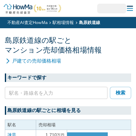
不動産AI査定HowMa
駅相場情報
島原鉄道線
島原鉄道線
の駅ごと
マンション
売却価格相場情報
戸建て
の売却価格相場
キーワードで探す
検索
島原鉄道線
の駅ごとに相場を見る
駅名
売却相場
諫早
1,710
万円