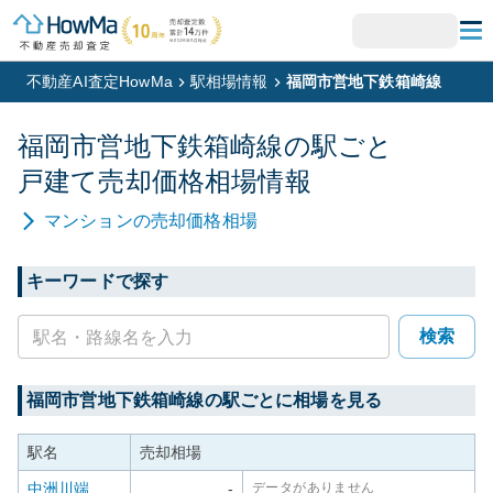
不動産AI査定HowMa
駅相場情報
福岡市営地下鉄箱崎線
福岡市営地下鉄箱崎線
の駅ごと
戸建て
売却価格相場情報
マンション
の売却価格相場
キーワードで探す
検索
福岡市営地下鉄箱崎線
の駅ごとに相場を見る
駅名
売却相場
中洲川端
-
データがありません