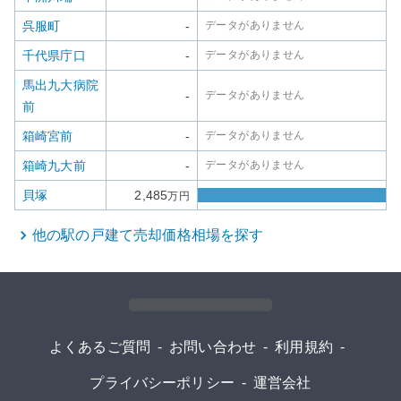
呉服町
-
データがありません
千代県庁口
-
データがありません
馬出九大病院
-
データがありません
前
箱崎宮前
-
データがありません
箱崎九大前
-
データがありません
貝塚
2,485
万円
他の駅の
戸建て
売却価格相場を探す
よくあるご質問
-
お問い合わせ
-
利用規約
-
プライバシーポリシー
-
運営会社