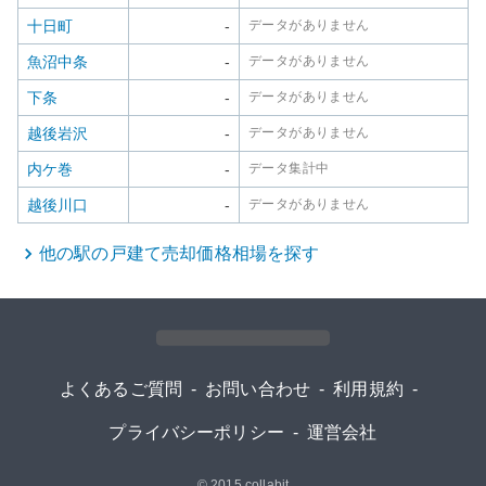
十日町
-
データがありません
魚沼中条
-
データがありません
下条
-
データがありません
越後岩沢
-
データがありません
内ケ巻
-
データ集計中
越後川口
-
データがありません
他の駅の
戸建て
売却価格相場を探す
よくあるご質問
-
お問い合わせ
-
利用規約
-
プライバシーポリシー
-
運営会社
© 2015
collabit