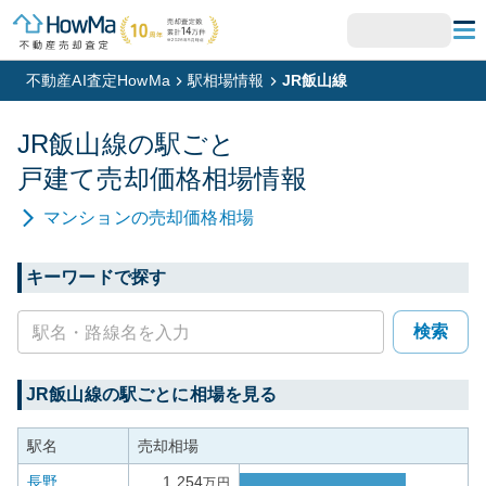
不動産AI査定HowMa
駅相場情報
JR飯山線
JR飯山線
の駅ごと
戸建て
売却価格相場情報
マンション
の売却価格相場
キーワードで探す
検索
JR飯山線
の駅ごとに相場を見る
駅名
売却相場
長野
1,254
万円