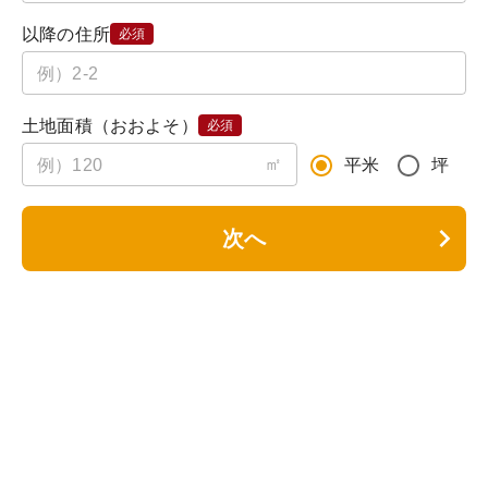
以降の住所
必須
土地面積（おおよそ）
必須
㎡
平米
坪
次へ