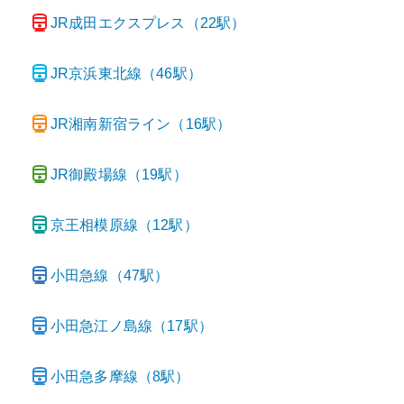
JR成田エクスプレス
（
22
駅）
JR京浜東北線
（
46
駅）
JR湘南新宿ライン
（
16
駅）
JR御殿場線
（
19
駅）
京王相模原線
（
12
駅）
小田急線
（
47
駅）
小田急江ノ島線
（
17
駅）
小田急多摩線
（
8
駅）