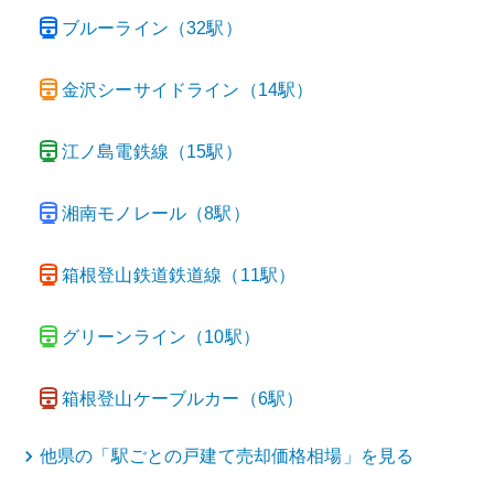
ブルーライン
（
32
駅）
金沢シーサイドライン
（
14
駅）
江ノ島電鉄線
（
15
駅）
湘南モノレール
（
8
駅）
箱根登山鉄道鉄道線
（
11
駅）
グリーンライン
（
10
駅）
箱根登山ケーブルカー
（
6
駅）
他県の「駅ごとの
戸建て
売却価格相場」を見る