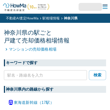
不動産AI査定HowMa
駅相場情報
神奈川県
神奈川県
の駅ごと
戸建て
売却価格相場情報
マンション
の売却価格相場
キーワードで探す
検索
神奈川県
内の路線から探す
東海道新幹線
（
17
駅）