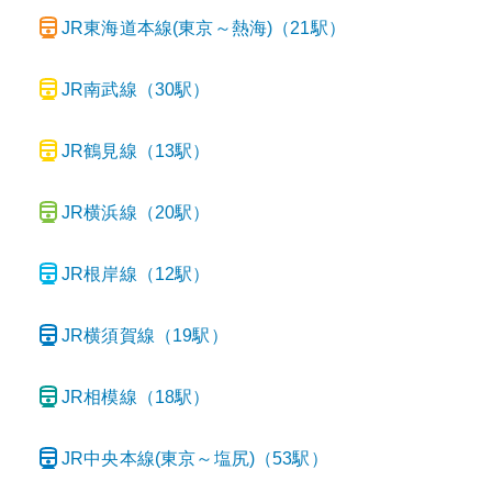
JR東海道本線(東京～熱海)
（
21
駅）
JR南武線
（
30
駅）
JR鶴見線
（
13
駅）
JR横浜線
（
20
駅）
JR根岸線
（
12
駅）
JR横須賀線
（
19
駅）
JR相模線
（
18
駅）
JR中央本線(東京～塩尻)
（
53
駅）