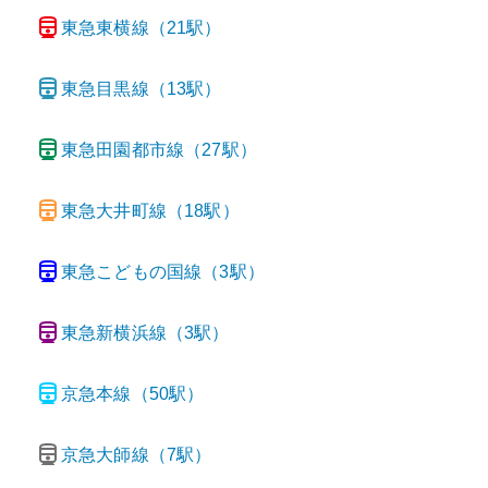
東急東横線
（
21
駅）
東急目黒線
（
13
駅）
東急田園都市線
（
27
駅）
東急大井町線
（
18
駅）
東急こどもの国線
（
3
駅）
東急新横浜線
（
3
駅）
京急本線
（
50
駅）
京急大師線
（
7
駅）