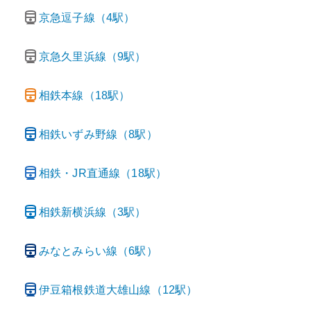
京急逗子線
（
4
駅）
京急久里浜線
（
9
駅）
相鉄本線
（
18
駅）
相鉄いずみ野線
（
8
駅）
相鉄・JR直通線
（
18
駅）
相鉄新横浜線
（
3
駅）
みなとみらい線
（
6
駅）
伊豆箱根鉄道大雄山線
（
12
駅）