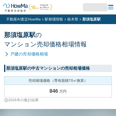
不動産AI査定HowMa
駅相場情報
栃木県
那須塩原駅
那須塩原
駅
の
マンション
売却価格相場情報
戸建
の売却価格相場
那須塩原
駅の中古マンションの売却相場価格
売却相場価格（専有面積70㎡換算）
846
万円
2026
年の集計結果