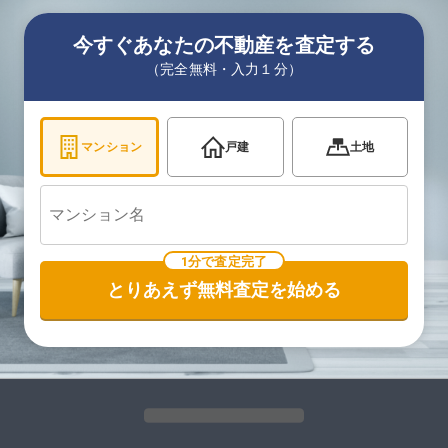
今すぐあなたの不動産を査定する
（完全無料・入力１分）
マンション
戸建
土地
1分で査定完了
とりあえず無料査定を始める