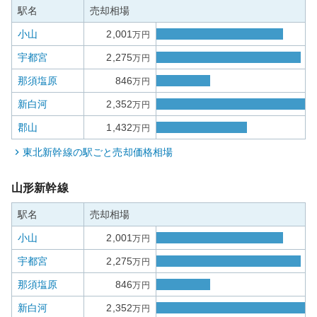
駅名
売却相場
小山
2,001
万円
宇都宮
2,275
万円
那須塩原
846
万円
新白河
2,352
万円
郡山
1,432
万円
東北新幹線
の駅ごと売却価格相場
山形新幹線
駅名
売却相場
小山
2,001
万円
宇都宮
2,275
万円
那須塩原
846
万円
新白河
2,352
万円