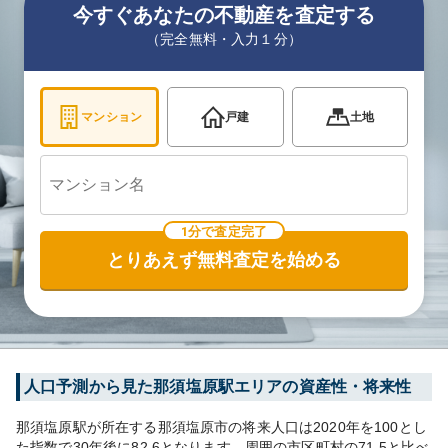
今すぐあなたの不動産を査定する
（完全無料・入力１分）
マンション
戸建
土地
1分で査定完了
とりあえず無料査定を始める
人口予測から見た
那須塩原
駅エリアの資産性・将来性
那須塩原
駅が所在する
那須塩原市
の将来人口は
2020
年を100とし
た指数で30年後に
82.6
となります。
周囲の市区町村の
71.5
と比べ