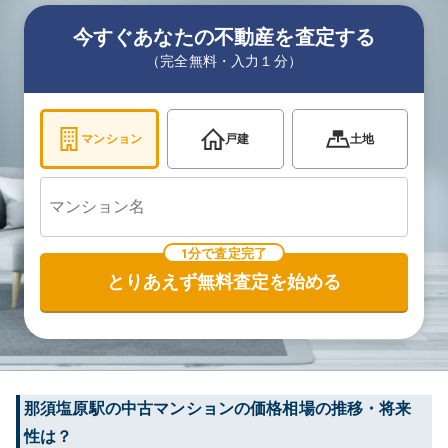
今すぐあなたの不動産を査定する
（完全無料・入力１分）
マンション
戸建
土地
1分で査定完了
とりあえず無料査定を始める
那須塩原
駅の中古マンションの価格相場の推移・将来
性は？