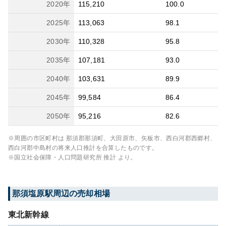
2020
年
115,210
100.0
2025
年
113,063
98.1
2030
年
110,328
95.8
2035
年
107,181
93.0
2040
年
103,631
89.9
2045
年
99,584
86.4
2050
年
95,216
82.6
※周囲の市区町村は
那須郡那須町、大田原市、矢板市、西白河郡西郷村、
西白河郡中島村
の将来人口推計を合算したものです。
※国立社会保障・人口問題研究所 推計 より。
那須塩原
駅周辺の売却相場
東北新幹線