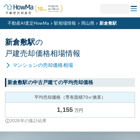
不動産AI査定HowMa
駅相場情報
岡山県
新倉敷駅
新倉敷
駅
の
戸建
売却価格相場情報
マンション
の売却価格相場
新倉敷
駅の中古戸建ての平均売却価格
平均売却価格（専有面積70㎡換算）
1,155
万円
2026
年の集計結果