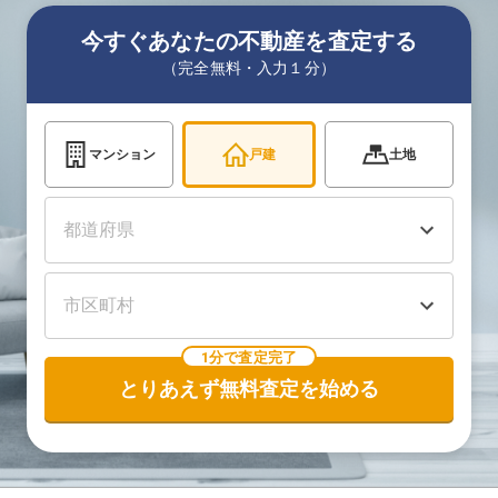
今すぐあなたの不動産を査定する
（完全無料・入力１分）
マンション
戸建
土地
1分で査定完了
とりあえず無料査定を始める