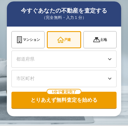
今すぐあなたの不動産を査定する
（完全無料・入力１分）
マンション
戸建
土地
1分で査定完了
とりあえず無料査定を始める