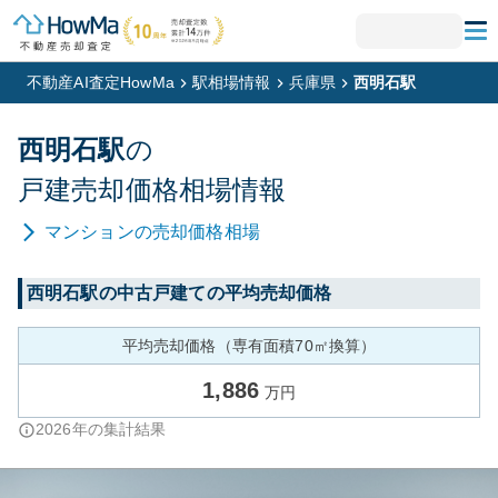
不動産AI査定HowMa
駅相場情報
兵庫県
西明石駅
西明石
駅
の
戸建
売却価格相場情報
マンション
の売却価格相場
西明石
駅の中古戸建ての平均売却価格
平均売却価格（専有面積70㎡換算）
1,886
万円
2026
年の集計結果