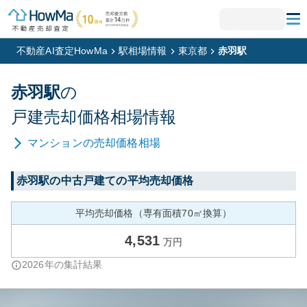
不動産AI査定HowMa
駅相場情報
東京都
赤羽駅
赤羽
駅
の
戸建
売却価格相場情報
マンション
の売却価格相場
赤羽
駅の中古戸建ての平均売却価格
平均売却価格（専有面積70㎡換算）
4,531
万円
2026
年の集計結果