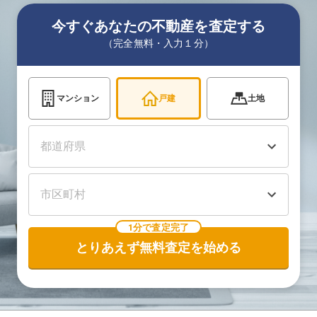
今すぐあなたの不動産を査定する
（完全無料・入力１分）
マンション
戸建
土地
1分で査定完了
とりあえず無料査定を始める