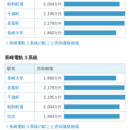
昭和町通
2,004
万円
千歳町
2,195
万円
若葉町
2,178
万円
長崎大学
1,860
万円
長崎電軌１系統
の駅ごと売却価格相場
長崎電軌３系統
駅名
売却相場
長崎大学
1,860
万円
若葉町
2,178
万円
千歳町
2,195
万円
昭和町通
2,004
万円
住吉
1,994
万円
長崎電軌３系統
の駅ごと売却価格相場