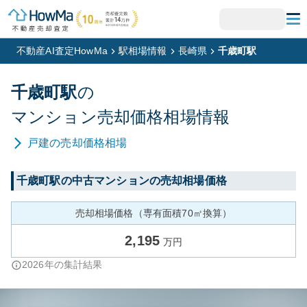
不動産AI査定HowMa
駅相場情報
長崎県
千歳町駅
千歳町
駅
の
マンション
売却価格相場情報
戸建
の売却価格相場
千歳町
駅の中古マンションの売却相場価格
売却相場価格（専有面積70㎡換算）
2,195
万円
2026
年の集計結果