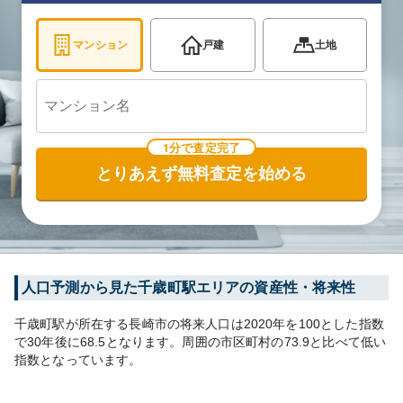
マンション
戸建
土地
1分で査定完了
とりあえず無料査定を始める
人口予測から見た
千歳町
駅エリアの資産性・将来性
千歳町
駅が所在する
長崎市
の将来人口は
2020
年を100とした指数
で30年後に
68.5
となります。
周囲の市区町村の
73.9
と比べて
低い
指数となっています。