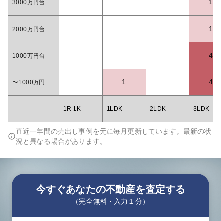
1
3000万円台
1
2000万円台
4
1000万円台
1
4
〜1000万円
1R 1K
1LDK
2LDK
3LDK
直近一年間の売出し事例を元に毎月更新しています。最新の状
況と異なる場合があります。
今すぐあなたの不動産を査定する
（完全無料・入力１分）