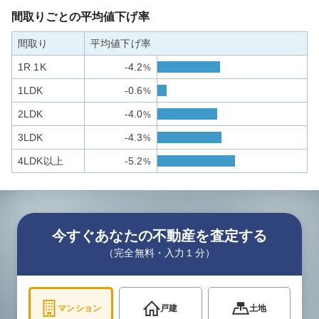
間取りごとの平均値下げ率
間取り
平均値下げ率
1R 1K
-4.2
%
1LDK
-0.6
%
2LDK
-4.0
%
3LDK
-4.3
%
4LDK以上
-5.2
%
今すぐあなたの不動産を査定する
（完全無料・入力１分）
マンション
戸建
土地