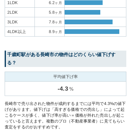
1LDK
6.2
ヶ月
2LDK
5.8
ヶ月
3LDK
7.8
ヶ月
4LDK以上
8.9
ヶ月
千歳町
駅がある
長崎市
の物件はどのくらい値下げす
る？
平均値下げ率
-
4.3
%
長崎市で売り出された物件が成約するまでには平均で4.3%の値下
げがあります。値下げは「高すぎる価格での売出し」によって起
こるケースが多く、値下げ率が高い＝価格が外れた売出しが起こ
っていると言えます。複数のプロ（不動産事業者）に見てもらい
査定をするのがおすすめです。