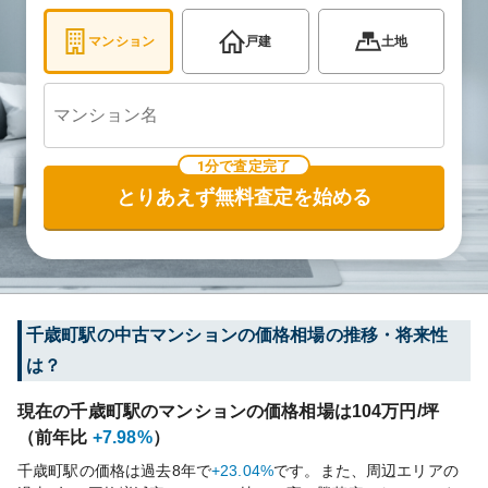
マンション
戸建
土地
1分で査定完了
とりあえず無料査定を始める
千歳町
駅の中古マンションの価格相場の推移・将来性
は？
現在の
千歳町
駅のマンションの価格相場は
104
万円/坪
（前年比
+7.98%
）
千歳町
駅の価格は過去
8
年で
+23.04%
です。
また、周辺エリアの