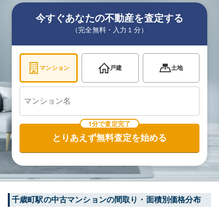
今すぐあなたの不動産を査定する
（完全無料・入力１分）
マンション
戸建
土地
1分で査定完了
とりあえず無料査定を始める
千歳町
駅の中古マンションの間取り・面積別価格分布