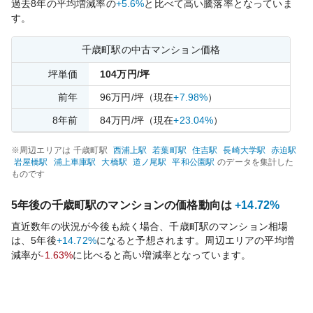
過去
8
年の平均増減率の
+5.6%
と比べて
高い
騰落率となっていま
す。
千歳町
駅の中古マンション価格
坪単価
104
万円/坪
前年
96
万円/坪
（現在
+7.98%
）
8
年前
84
万円/坪
（現在
+23.04%
）
※周辺エリアは
千歳町
駅
西浦上
駅
若葉町
駅
住吉
駅
長崎大学
駅
赤迫
駅
岩屋橋
駅
浦上車庫
駅
大橋
駅
道ノ尾
駅
平和公園
駅
のデータを集計した
ものです
5年後の
千歳町
駅のマンションの価格動向は
+14.72%
直近数年の状況が今後も続く場合、
千歳町
駅のマンション相場
は、5年後
+14.72%
になると予想されます。周辺エリアの平均増
減率が
-1.63%
に比べると
高い
増減率となっています。