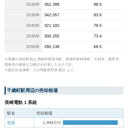
2030
年
362,388
88.6
2035
年
342,057
83.6
2040
年
321,182
78.5
2045
年
300,255
73.4
2050
年
280,138
68.5
※周囲の市区町村は
西彼杵郡長与町、西彼杵郡時津町、大村市、諫早市、
西海市
の将来人口推計を合算したものです。
※国立社会保障・人口問題研究所 推計 より。
千歳町
駅周辺の売却相場
長崎電軌１系統
駅名
売却相場
住吉
1,994
万円