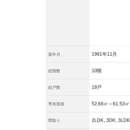
投資と位置付けるこ
状況によりますが、
託」で行われている
年数が進むととも
可能性があるため、
されます。
快適な住環境を提供
感を与えるマンショ
1991年11月
築年月
10階
総階数
19戸
総戸数
52.66㎡
～61.53㎡
専有面積
2LDK, 3DK, 3LD
間取り