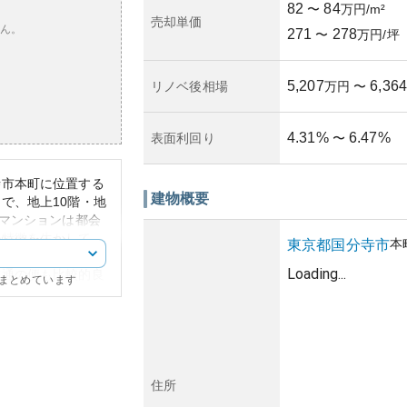
82
84
〜
万円/m²
売却単価
ん。
271
278
〜
万円/坪
5,207
6,364
リノベ後相場
万円
〜
4.31
%
6.47
%
表面利回り
〜
寺市本町に位置する
建物概要
で、地上10階・地
のマンションは都会
の特徴を生かして、
本
東京都
国分寺市
ます。周辺には大学
Loading...
交通の便も比較的良
にまとめています
の景観と調和してい
震性や耐久性に優れ
ていると言えます。
のエリアであり、不
ます。ただし、東京
住所
上昇は期待できませ