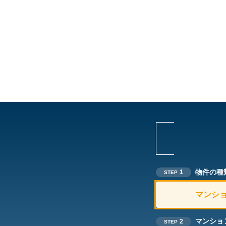
物件の種
1
STEP
マンシ
マンショ
2
STEP