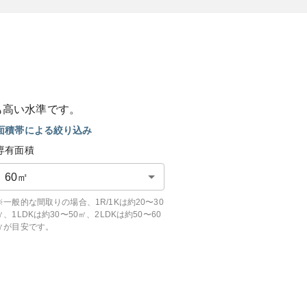
も
高い
水準です。
面積帯による絞り込み
専有面積
60
㎡
※一般的な間取りの場合、1R/1Kは約20〜30
㎡、1LDKは約30〜50㎡、2LDKは約50〜60
㎡が目安です。