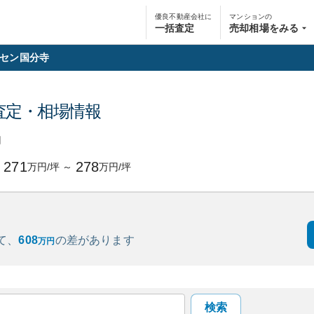
優良不動産会社に
マンションの
一括査定
売却相場をみる
セン国分寺
査定・相場情報
円
271
278
万円/坪
～
万円/坪
て、
608
の
差があります
万円
検索