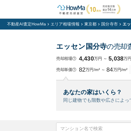
不動産AI査定HowMa
エリア相場情報
東京都
国分寺市
エッ
エッセン国分寺
の売却
4,430
5,038
万円
～
万
売却相場
82
84
万円/m²
～
万円/m²
売却単価
あなたの家はいくら？
同じ建物でも階数や広さによっ