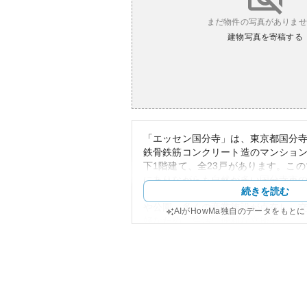
まだ物件の写真がありませ
建物写真を寄稿する
「エッセン国分寺」は、東京都国分
鉄骨鉄筋コンクリート造のマンション
下1階建て、全23戸があります。こ
にありながらも自然が多い国分寺市
続きを読む
バランスの良い住環境を提供してい
や公園、多くの商業施設が点在し、
AIがHowMa独自のデータをもと
好なため、生活に便利な立地です。
マンションの外観はモダンで、周囲
ます。構造的にはSRC造であり、耐
ているため、居住者に安心を提供し
資産性については、国分寺市は人気
動産価値は安定していると考えられ
都心と比較すると資産価値の大幅な