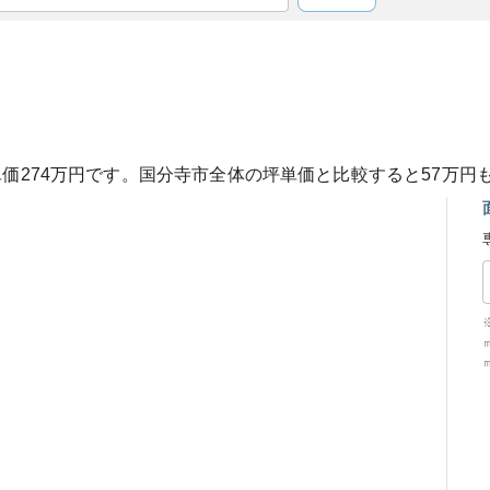
単価
274
万円です。
国分寺市
全体の坪単価と比較すると
57
万円