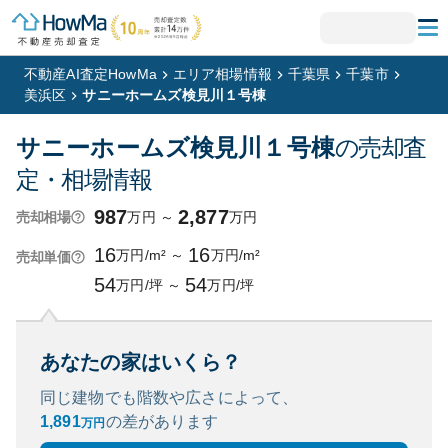
不動産AI査定HowMa
エリア相場情報
千葉県
千葉市
美浜区
サニーホームズ検見川１号棟
サニーホームズ検見川１号棟
の売却査
定・相場情報
987
2,877
万円
～
万円
売却相場
16
16
万円/m²
～
万円/m²
売却単価
54
54
万円/坪
～
万円/坪
あなたの家はいくら？
同じ建物でも階数や広さによって、
1,891
の
差があります
万円