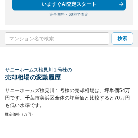
いますぐAI査定スタート
完全無料・60秒で査定
検索
サニーホームズ検見川１号棟
の
売却相場の変動履歴
サニーホームズ検見川１号棟
の売却相場は、坪単価
54
万
円です。
千葉市美浜区
全体の坪単価と比較すると
70
万円
も
低い
水準です。
推定価格（万円）