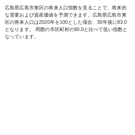
広島県
広島市東区
の将来人口指数を見ることで、将来的
な需要および資産価値を予測できます。
広島県
広島市東
区
の将来人口は
2020
年を100とした場合、30年後に
83.0
となります。
周囲の市区町村の
90.0
と比べて
低い
指数と
なっています。