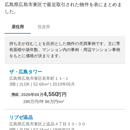
広島県広島市東区
で最近取引された物件を表にまとめま
した。
居住用
投資用
持ち主が住むことを目的とした物件の売買事例です。
主に専
有面積や築年数、マンション内の事例・周辺マンション事例
をもとに価格が決まります。
ザ・広島タワー
広島県広島市東区若草町１１−１
3階 | 2LDK | 52.68m² | 2010年05月
4,550
万円
2026年08月
売出
286
万円/坪
86
万円/m²
リブゼ温品
広島県広島市東区上温品４丁目３３−３０
9階 | 3LDK | 57.15m² | 1996年01月