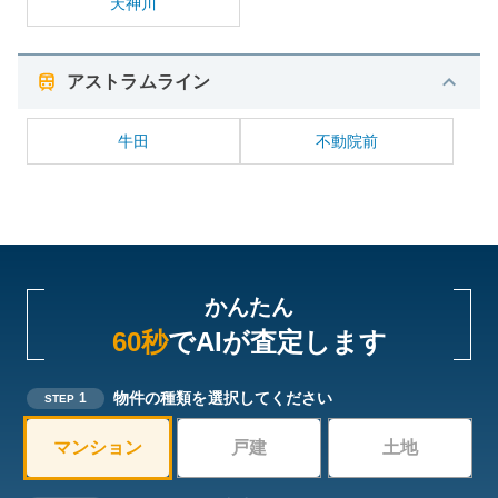
天神川
アストラムライン
牛田
不動院前
かんたん
60秒
でAIが査定します
物件の種類を選択してください
1
STEP
マンション
戸建
土地