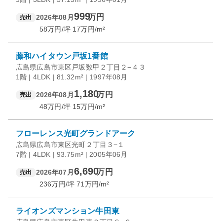
999
万円
2026年08月
売出
58
万円/坪
17
万円/m²
藤和ハイタウン戸坂1番館
広島県広島市東区戸坂数甲２丁目２−４３
1階 | 4LDK | 81.32m² | 1997年08月
1,180
万円
2026年08月
売出
48
万円/坪
15
万円/m²
フローレンス光町グランドアーク
広島県広島市東区光町２丁目３−１
7階 | 4LDK | 93.75m² | 2005年06月
6,690
万円
2026年07月
売出
236
万円/坪
71
万円/m²
ライオンズマンション牛田東