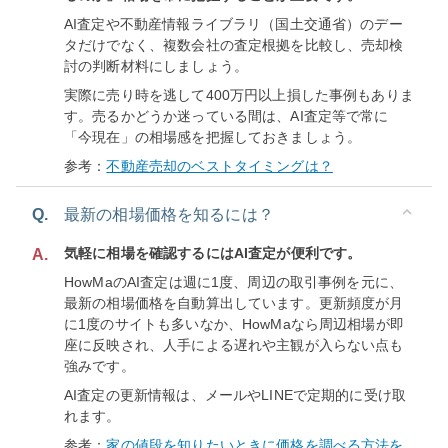
AI査定や不動産情報ライブラリ（国土交通省）のデー
タだけでなく、複数会社の査定根拠を比較し、売却検
討の判断材料にしましょう。
実際に売り時を逃して400万円以上損した事例もありま
す。売るかどうか迷っている間は、AI査定等で常に
「今現在」の相場感を把握しておきましょう。
参考：
不動産売却のベストタイミングは？
Q.
最新の相場価格を知るには？
気軽に相場を確認するにはAI査定が便利です。
A.
HowMaのAI査定は週に1度、周辺の取引事例を元に、
最新の相場価格を自動算出しています。更新頻度が月
に1度のサイトも多いなか、HowMaなら周辺相場が即
座に反映され、人手による遅れや主観が入らない点も
強みです。
AI査定の更新情報は、メールやLINEで定期的に受け取
れます。
参考：
家の値段を知りたいときに価格を調べる方法を