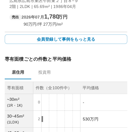
広島県広島市東区牛田東２丁目８−９
2階 | 2LDK | 65.69m² | 1986年04月
1,780
万円
2026年07月
売出
90
万円/坪
27
万円/m²
会員登録して事例をもっと見る
専有面積ごとの件数と平均価格
居住用
投資用
専有面積
件数（全
100
件中）
平均価格
~30m²
-
0
(
1R・1K
)
30~45m²
530万円
2
(
1LDK
)