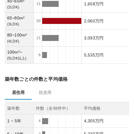
45~65m²
1,658万円
21
(
2LDK
)
65~80m²
2,060万円
50
(
3LDK
)
80~100m²
3,093万円
21
(
4LDK
)
100m²~
5,535万円
6
(
5LDK以上
)
築年数ごとの件数と平均価格
居住用
投資用
築年数
件数（全
98
件中）
平均価格
1 ~ 5年
4,305万円
4