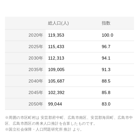
総人口(人)
指数
2020
年
119,353
100.0
2025
年
115,433
96.7
2030
年
112,313
94.1
2035
年
109,005
91.3
2040
年
105,687
88.5
2045
年
102,392
85.8
2050
年
99,044
83.0
※周囲の市区町村は
安芸郡府中町、広島市南区、安芸郡海田町、広島市中
区、広島市西区
の将来人口推計を合算したものです。
※国立社会保障・人口問題研究所 推計 より。