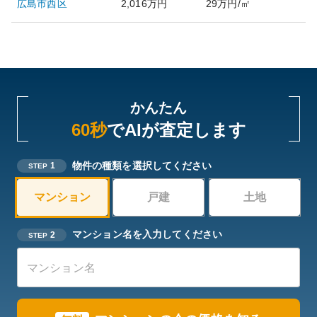
広島市西区
2,016万円
29万円/㎡
かんたん
60秒
でAIが査定します
物件の種類を選択してください
1
STEP
マンション
戸建
土地
マンション名を入力してください
2
STEP