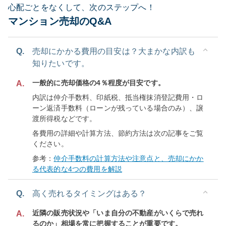
心配ごとをなくして、次のステップへ！
マンション売却のQ&A
Q.
売却にかかる費用の目安は？大まかな内訳も
知りたいです。
一般的に売却価格の4％程度が目安です。
A.
内訳は仲介手数料、印紙税、抵当権抹消登記費用・ロ
ーン返済手数料（ローンが残っている場合のみ）、譲
渡所得税などです。
各費用の詳細や計算方法、節約方法は次の記事をご覧
ください。
参考：
仲介手数料の計算方法や注意点と、売却にかか
る代表的な4つの費用を解説
Q.
高く売れるタイミングはある？
近隣の販売状況や「いま自分の不動産がいくらで売れ
A.
るのか」相場を常に把握することが重要です。